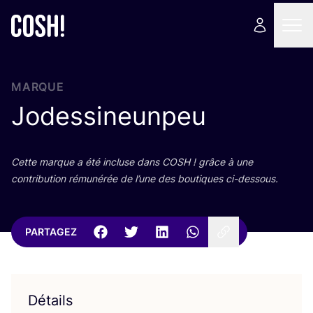
MARQUE
Jodessineunpeu
Cette marque a été incluse dans
COSH
! grâce à une
contri­bu­tion rému­né­rée de l’une des bou­tiques ci-dessous.
PARTAGEZ
Détails