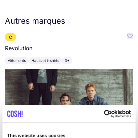
Autres marques
C
Préf
Revolution
E
Vêtements
Hauts et t-shirts
3+
V
This website uses cookies