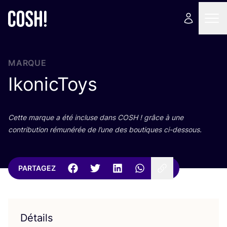
MARQUE
IkonicToys
Cette marque a été incluse dans
COSH
! grâce à une
contri­bu­tion rému­né­rée de l’une des bou­tiques ci-dessous.
PARTAGEZ
Détails