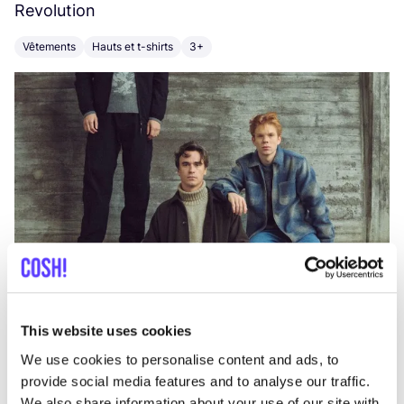
Revolution
E
Vêtements
Hauts et t-shirts
3+
V
This website uses cookies
We use cookies to personalise content and ads, to
provide social media features and to analyse our traffic.
We also share information about your use of our site with