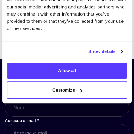
our social media, advertising and analytics partners who
may combine it with other information that you’ve
provided to them or that they’ve collected from your use
of their services.
Previous
Next
Show details
Allow all
Inscrivez-vous à notre lettre
d’information et restez informé !
Customize
Nom
*
Adresse e-mail
*