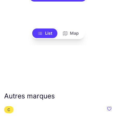
List
Map
Autres marques
C
Préf