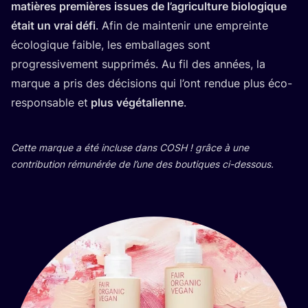
matières pre­mières issues de l’a­gri­cul­ture bio­lo­gique
était un vrai défi
. Afin de main­te­nir une empreinte
éco­lo­gique faible, les embal­lages sont
pro­gres­si­ve­ment sup­pri­més. Au fil des années, la
marque a pris des déci­sions qui l’ont ren­due plus éco-
res­pon­sable et
plus végé­ta­lienne
.
Cette marque a été incluse dans
COSH
! grâce à une
contri­bu­tion rému­né­rée de l’une des bou­tiques ci-dessous.