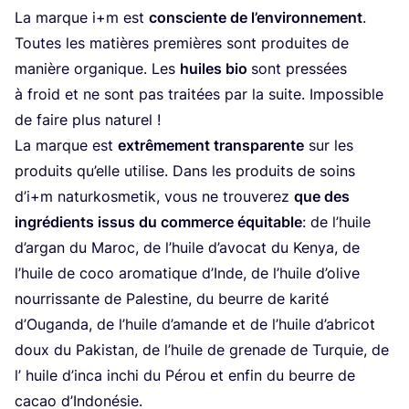
La marque i+m est
consciente de l’en­vi­ron­ne­ment
.
Toutes les matières pre­mières sont pro­duites de
manière orga­nique. Les
huiles bio
sont pres­sées
à froid et ne sont pas trai­tées par la suite. Impos­sible
de faire plus naturel !
La marque est
extrê­me­ment trans­pa­rente
sur les
pro­duits qu’elle uti­lise. Dans les pro­duits de soins
d’i+m natur­kos­me­tik, vous ne trou­ve­rez
que des
ingré­dients issus du com­merce équi­table
: de l’huile
d’ar­gan du Maroc, de l’huile d’a­vo­cat du Kenya, de
l’huile de coco aro­ma­tique d’Inde, de l’huile d’o­live
nour­ris­sante de Pales­tine, du beurre de kari­té
d’Ouganda, de l’huile d’a­mande et de l’huile d’a­bri­cot
doux du Pakis­tan, de l’huile de gre­nade de Tur­quie, de
l’ huile d’in­ca inchi du Pérou et enfin du beurre de
cacao d’Indonésie.