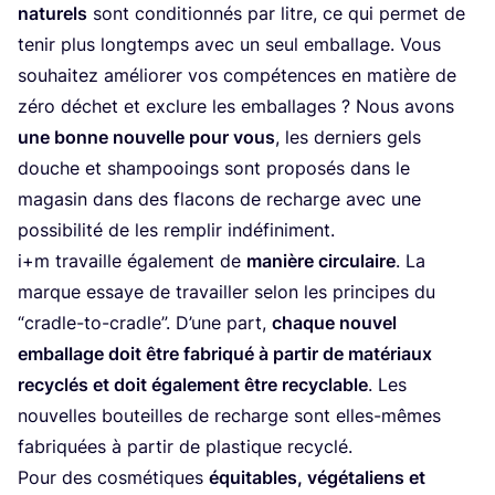
natu­rels
sont condi­tion­nés par litre, ce qui per­met de
tenir plus long­temps avec un seul embal­lage. Vous
sou­hai­tez amé­lio­rer vos com­pé­tences en matière de
zéro déchet et exclure les embal­lages ? Nous avons
une bonne nou­velle pour vous
, les der­niers gels
douche et sham­pooings sont pro­po­sés dans le
maga­sin dans des fla­cons de recharge avec une
pos­si­bi­li­té de les rem­plir indéfiniment.
i+m tra­vaille éga­le­ment de
manière cir­cu­laire
. La
marque essaye de tra­vailler selon les prin­cipes du
“
cradle-to-cradle”. D’une part,
chaque nou­vel
embal­lage doit être fabri­qué à par­tir de maté­riaux
recy­clés et doit éga­le­ment être recy­clable
. Les
nou­velles bou­teilles de recharge sont elles-mêmes
fabri­quées à par­tir de plas­tique recyclé.
Pour des cos­mé­tiques
équi­tables, végé­ta­liens et