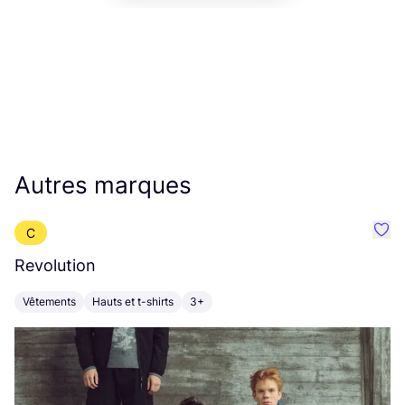
Autres marques
C
Préf
Revolution
E
Vêtements
Hauts et t-shirts
3+
V