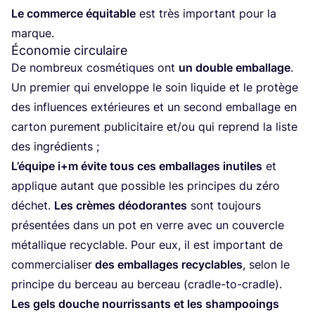
Le com­merce équi­table
est très impor­tant pour la
marque.
Économie circulaire
De nom­breux cos­mé­tiques ont
un double embal­lage
.
Un pre­mier qui enve­loppe le soin liquide et le pro­tège
des influences exté­rieures et un second embal­lage en
car­ton pure­ment publi­ci­taire et/​ou qui reprend la liste
des ingrédients ;
L’é­quipe i+m évite tous ces embal­lages inutiles
et
applique autant que pos­sible les prin­cipes du zéro
déchet.
Les crèmes déodo­rantes
sont tou­jours
pré­sen­tées dans un pot en verre avec un cou­vercle
métal­lique recy­clable. Pour eux, il est impor­tant de
com­mer­cia­li­ser
des embal­lages recy­clables
, selon le
prin­cipe du ber­ceau au ber­ceau (cradle-to-cradle).
Les gels douche nour­ris­sants et les sham­pooings