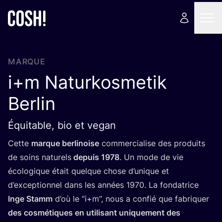
MARQUE
i+m Naturkosmetik
Berlin
Équitable, bio et vegan
Cette
marque ber­li­noise
com­mer­cia­lise des pro­duits
de soins natu­rels
depuis
1978
. Un mode de vie
éco­lo­gique était quelque chose d’u­nique et
d’ex­cep­tion­nel dans les années
1970
. La fon­da­trice
Inge Stamm
d’où le
“
i+m”, nous a confié que fabri­quer
des cos­mé­tiques en uti­li­sant uni­que­ment des