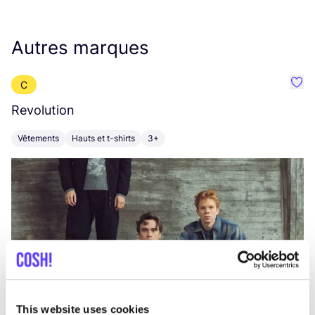
Autres marques
C
Préf
Revolution
E
Vêtements
Hauts et t-shirts
3+
V
This website uses cookies