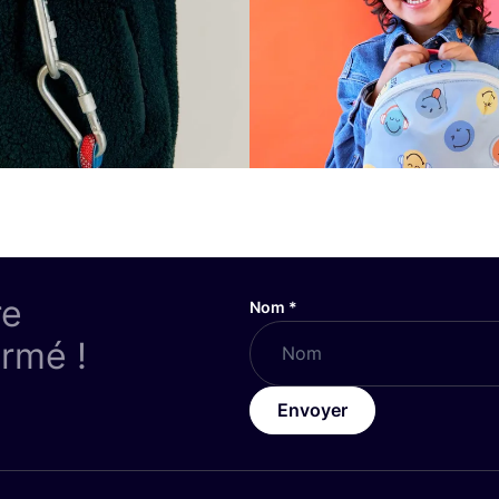
re
Nom
*
ormé !
Envoyer