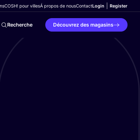
ns
COSH! pour villes
Á propos de nous
Contact
Login
Register
Recherche
Découvrez des magasins