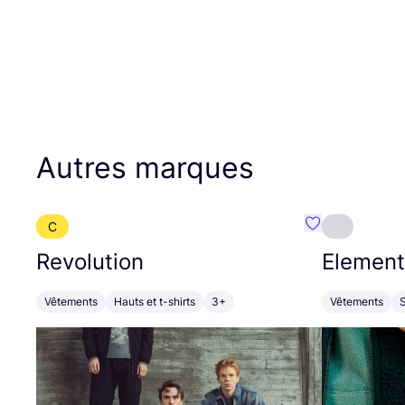
Autres marques
C
Préféré {nom}
Revolution
Element
Vêtements
Hauts et t-shirts
3+
Vêtements