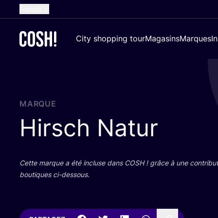
French
English
City shopping tour
Magasins
Marques
I
Dutch
Spanish
German
Croatian
MARQUE
Hirsch Natur
Cette marque a été incluse dans
COSH
! grâce à une contri­bu­
bou­tiques ci-dessous.