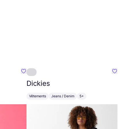
Préféré {nom}
Préféré
Dickies
Vêtements
Jeans / Denim
5+