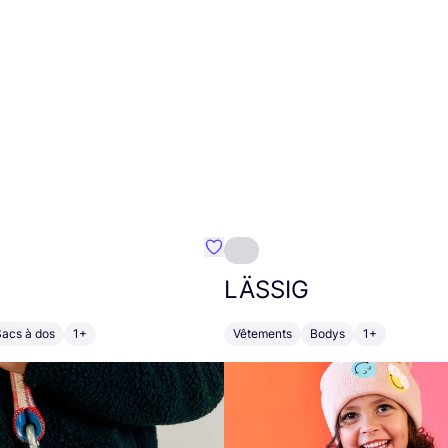
Préféré {nom}
LÄSSIG
Sacs à dos
1+
Vêtements
Bodys
1+