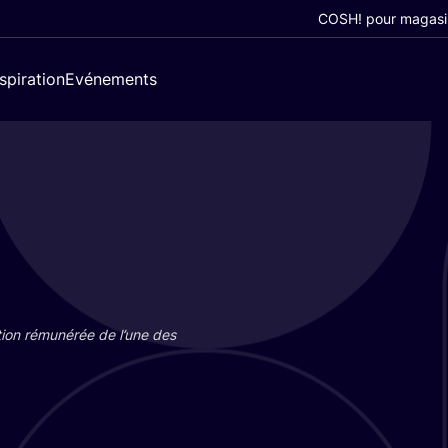
COSH! pour magasi
nspiration
Evénements
tion rému­né­rée de l’une des