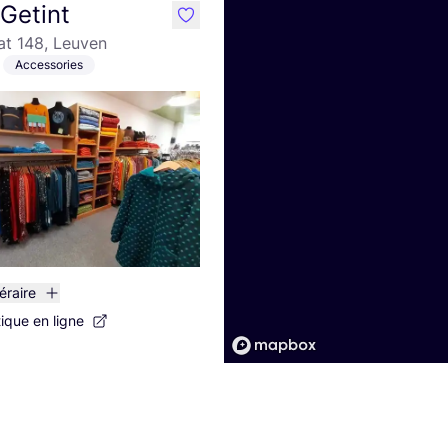
Getint
like
at 148, Leuven
Accessories
néraire
tique en ligne