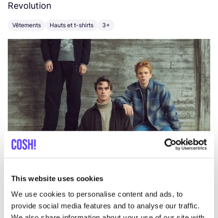
Revolution
E
Vêtements
Hauts et t-shirts
3+
V
This website uses cookies
We use cookies to personalise content and ads, to
provide social media features and to analyse our traffic.
We also share information about your use of our site with