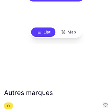
List
Map
Autres marques
C
Préf