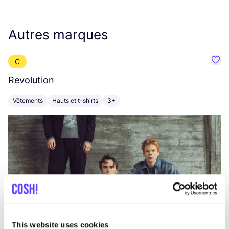
Autres marques
C
Préf
Revolution
E
Vêtements
Hauts et t-shirts
3+
V
This website uses cookies