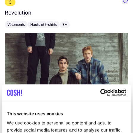
C
Préf
Revolution
E
Vêtements
Hauts et t-shirts
3+
V
This website uses cookies
We use cookies to personalise content and ads, to
provide social media features and to analyse our traffic.