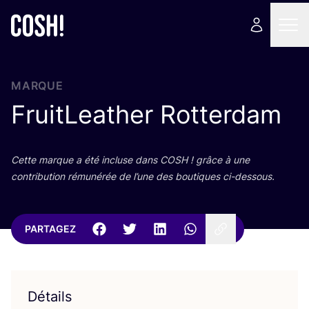
MARQUE
FruitLeather Rotterdam
Cette marque a été incluse dans
COSH
! grâce à une
contri­bu­tion rému­né­rée de l’une des bou­tiques ci-dessous.
PARTAGEZ
Détails