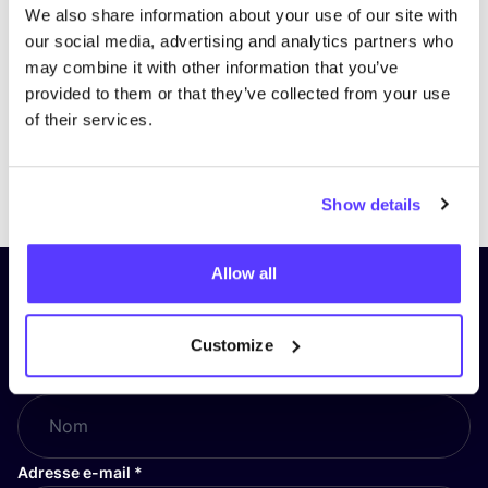
We also share information about your use of our site with
our social media, advertising and analytics partners who
may combine it with other information that you’ve
provided to them or that they’ve collected from your use
of their services.
Previous
Next
Show details
Allow all
Inscrivez-vous à notre lettre
d’information et restez informé !
Customize
Nom
*
Adresse e-mail
*