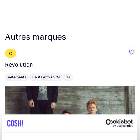
Autres marques
C
Préf
Revolution
E
Vêtements
Hauts et t-shirts
3+
V