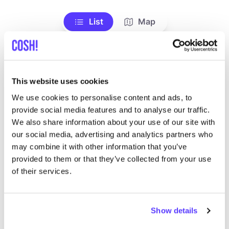
List
Map
This website uses cookies
We use cookies to personalise content and ads, to
provide social media features and to analyse our traffic.
We also share information about your use of our site with
our social media, advertising and analytics partners who
Autres marques
may combine it with other information that you’ve
provided to them or that they’ve collected from your use
of their services.
C
Préf
Revolution
E
Show details
Vêtements
Hauts et t-shirts
3+
V