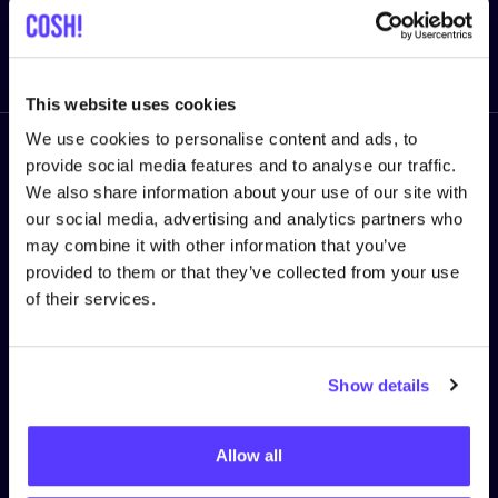
Envoyer
This website uses cookies
We use cookies to personalise content and ads, to
provide social media features and to analyse our traffic.
Suivez nous
We also share information about your use of our site with
our social media, advertising and analytics partners who
may combine it with other information that you’ve
provided to them or that they’ve collected from your use
of their services.
MENTIONS LÉGALES
Politique de confidentialité
Show details
Politique en matière de cookies
Terms & Conditions platform
Allow all
Algemene voorwaarden COSH! voor retailers