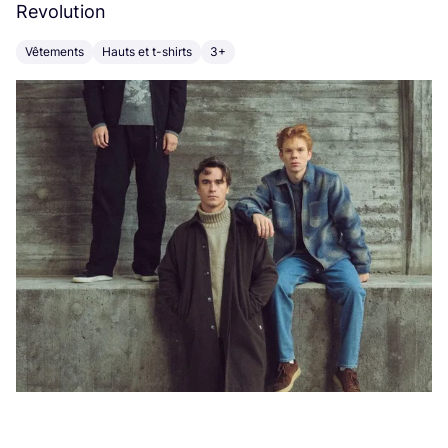
Revolution
E
Vêtements
Hauts et t-shirts
3+
V