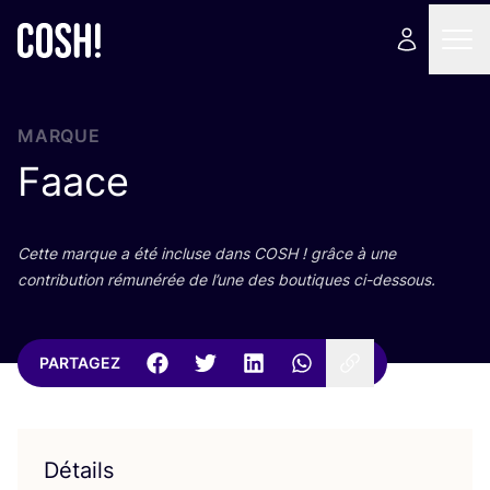
MARQUE
Faace
Cette marque a été incluse dans
COSH
! grâce à une
contri­bu­tion rému­né­rée de l’une des bou­tiques ci-dessous.
PARTAGEZ
Détails