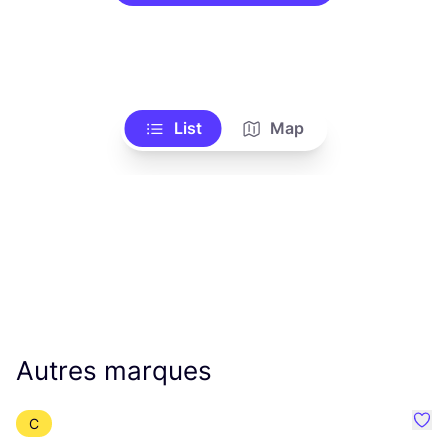
List
Map
Autres marques
C
Préf