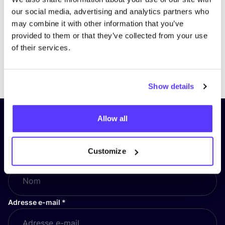
our social media, advertising and analytics partners who
may combine it with other information that you’ve
provided to them or that they’ve collected from your use
of their services.
Previous
Next
Show details
Allow all
Inscrivez-vous à notre lettre
d’information et restez informé !
Customize
Nom
*
Adresse e-mail
*