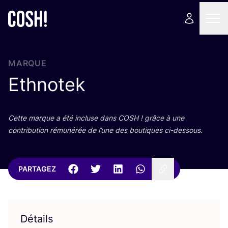
MARQUE
Ethnotek
Cette marque a été incluse dans
COSH
! grâce à une
contri­bu­tion rému­né­rée de l’une des bou­tiques ci-dessous.
PARTAGEZ
Détails