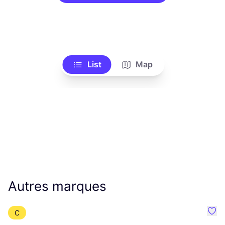
List
Map
Autres marques
C
Préf