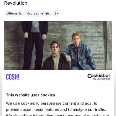
Revolution
E
Vêtements
Hauts et t-shirts
3+
V
This website uses cookies
We use cookies to personalise content and ads, to
provide social media features and to analyse our traffic.
We also share information about your use of our site with