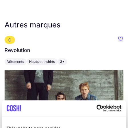
Autres marques
C
Préf
Revolution
E
Vêtements
Hauts et t-shirts
3+
V