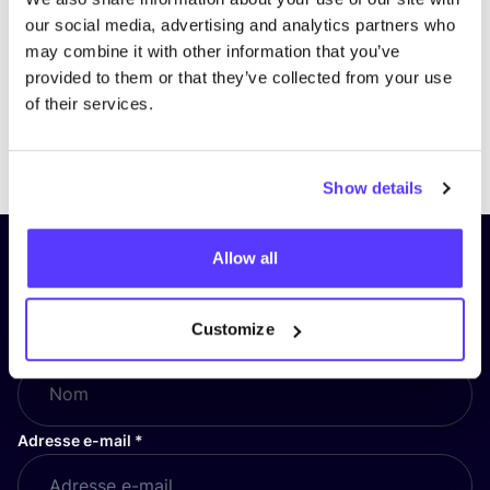
our social media, advertising and analytics partners who
may combine it with other information that you’ve
provided to them or that they’ve collected from your use
of their services.
Previous
Next
Show details
Allow all
Inscrivez-vous à notre lettre
d’information et restez informé !
Customize
Nom
*
Adresse e-mail
*