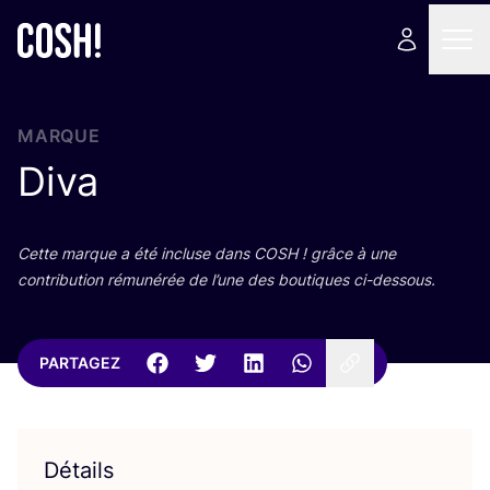
MARQUE
Diva
Cette marque a été incluse dans
COSH
! grâce à une
contri­bu­tion rému­né­rée de l’une des bou­tiques ci-dessous.
PARTAGEZ
Détails