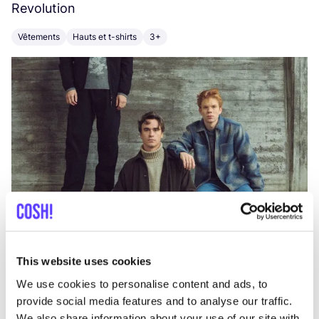
Revolution
E
Vêtements
Hauts et t-shirts
3+
V
This website uses cookies
We use cookies to personalise content and ads, to
provide social media features and to analyse our traffic.
We also share information about your use of our site with