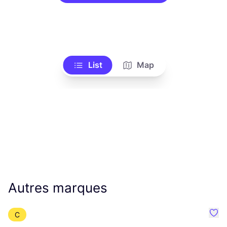
List
Map
Autres marques
C
Préf