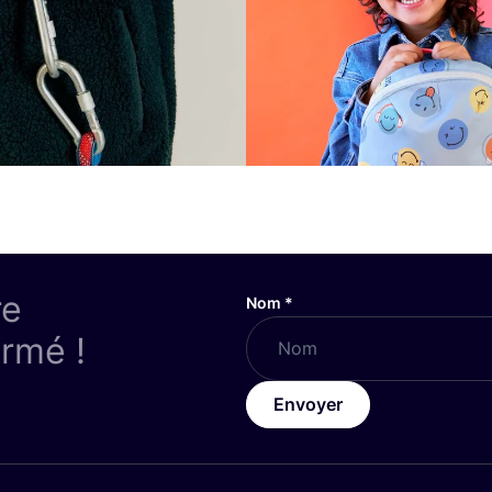
re
Nom
*
ormé !
Envoyer