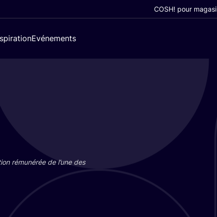
COSH! pour magasi
nspiration
Evénements
tion rému­né­rée de l’une des