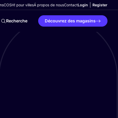
ns
COSH! pour villes
Á propos de nous
Contact
Login
Register
Recherche
Découvrez des magasins