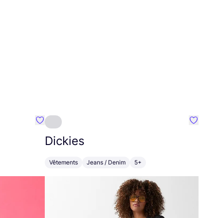
Préféré {nom}
Préféré
Dickies
Vêtements
Jeans / Denim
5+