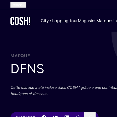
French
English
City shopping tour
Magasins
Marques
I
Dutch
Spanish
German
Croatian
MARQUE
DFNS
Cette marque a été incluse dans
COSH
! grâce à une contri­bu­
bou­tiques ci-dessous.