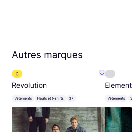
Autres marques
C
Préféré {nom}
Revolution
Element
Vêtements
Hauts et t-shirts
3+
Vêtements