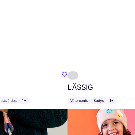
Préféré {nom}
LÄSSIG
Sacs à dos
1+
Vêtements
Bodys
1+