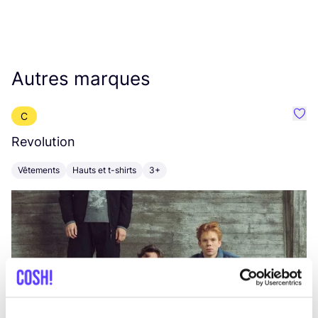
Autres marques
C
Préf
Revolution
E
Vêtements
Hauts et t-shirts
3+
V