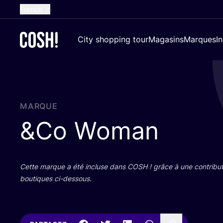
French
English
City shopping tour
Magasins
Marques
I
Dutch
Spanish
German
Croatian
MARQUE
&
Co Woman
Cette marque a été incluse dans
COSH
! grâce à une contri­bu­
bou­tiques ci-dessous.