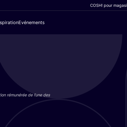
COSH! pour magasi
nspiration
Evénements
tion rému­né­rée de l’une des