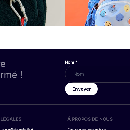
re
Nom
*
ormé !
Envoyer
 LÉGALES
Á PROPOS DE NOUS
 confidentialité
Devenez membre