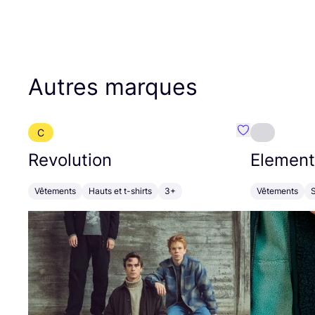
Autres marques
C
Préféré {nom}
Revolution
Element
Vêtements
Hauts et t-shirts
3+
Vêtements