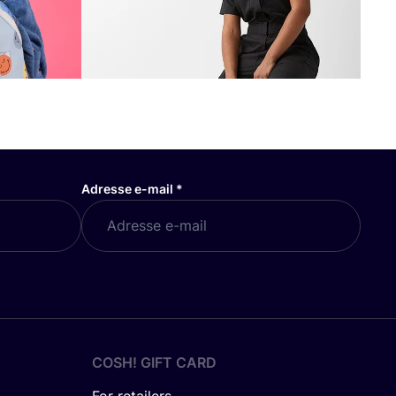
Adresse e-mail
*
COSH! GIFT CARD
For retailers