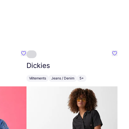
Préféré {nom}
Préféré
Dickies
Vêtements
Jeans / Denim
5+