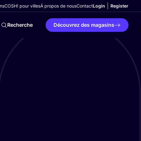
ns
COSH! pour villes
Á propos de nous
Contact
Login
Register
Recherche
Découvrez des magasins