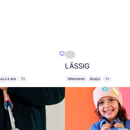
Préféré {nom}
LÄSSIG
Sacs à dos
1+
Vêtements
Bodys
1+