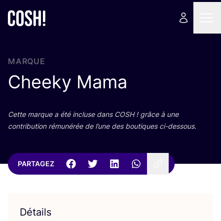
MARQUE
Cheeky Mama
Cette marque a été incluse dans
COSH
! grâce à une
contri­bu­tion rému­né­rée de l’une des bou­tiques ci-dessous.
PARTAGEZ
Détails