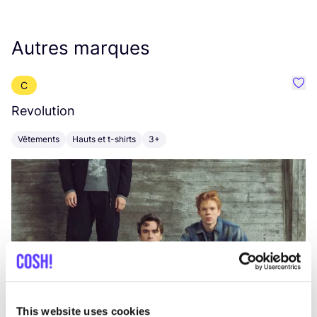
Autres marques
C
Préf
Revolution
E
Vêtements
Hauts et t-shirts
3+
V
This website uses cookies