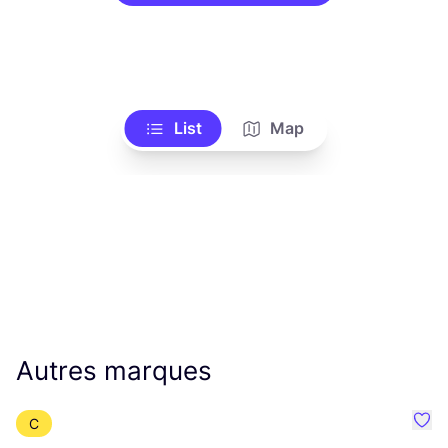
List
Map
Autres marques
C
Préf