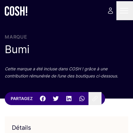
MARQUE
Bumi
Cette marque a été incluse dans
COSH
! grâce à une
contri­bu­tion rému­né­rée de l’une des bou­tiques ci-dessous.
PARTAGEZ
Détails