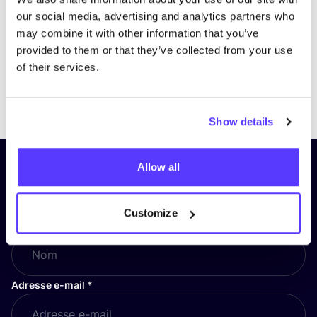
our social media, advertising and analytics partners who
may combine it with other information that you’ve
provided to them or that they’ve collected from your use
of their services.
Previous
Next
Show details
Allow all
Inscrivez-vous à notre lettre
d’information et restez informé !
Customize
Nom
*
Adresse e-mail
*