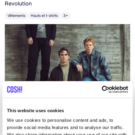
Revolution
E
Vêtements
Hauts et t-shirts
3+
V
This website uses cookies
We use cookies to personalise content and ads, to
provide social media features and to analyse our traffic.
We also share information about your use of our site with