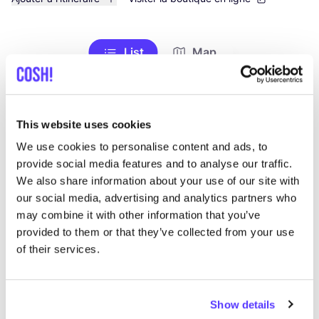
List
Map
This website uses cookies
We use cookies to personalise content and ads, to
provide social media features and to analyse our traffic.
We also share information about your use of our site with
our social media, advertising and analytics partners who
may combine it with other information that you’ve
Autres marques
provided to them or that they’ve collected from your use
of their services.
C
Préf
Revolution
E
Show details
Vêtements
Hauts et t-shirts
3+
V