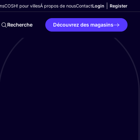
ns
COSH! pour villes
Á propos de nous
Contact
Login
Register
Recherche
Découvrez des magasins