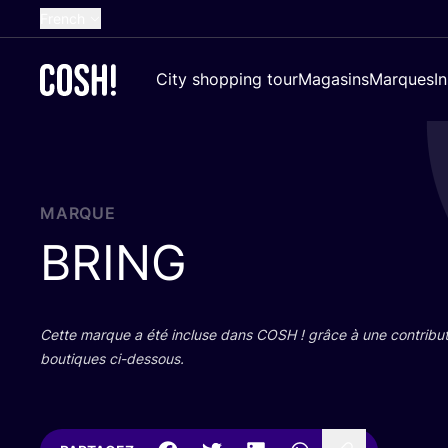
French
English
City shopping tour
Magasins
Marques
I
Dutch
Spanish
German
Croatian
MARQUE
BRING
Cette marque a été incluse dans
COSH
! grâce à une contri­bu­
bou­tiques ci-dessous.