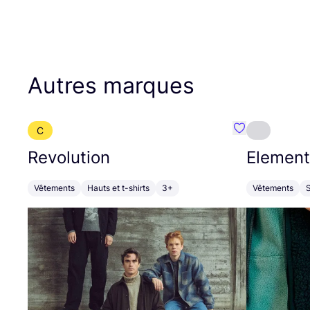
Autres marques
C
Préféré {nom}
Revolution
Element
Vêtements
Hauts et t-shirts
3+
Vêtements