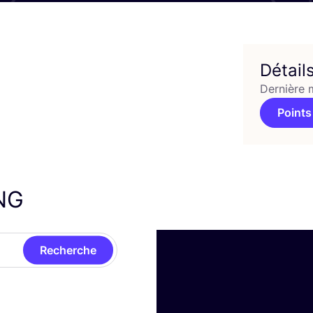
Détail
Dernière 
Points
NG
Recherche