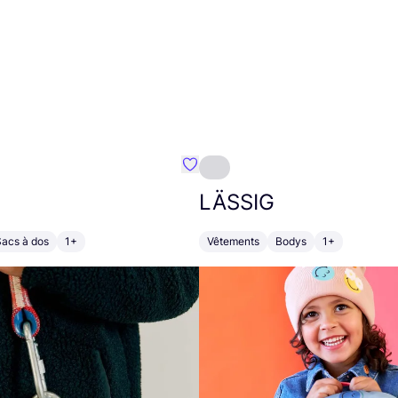
Préféré {nom}
LÄSSIG
Sacs à dos
1+
Vêtements
Bodys
1+