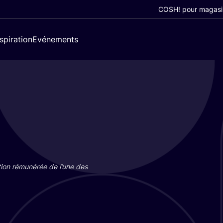
COSH! pour magasi
nspiration
Evénements
tion rému­né­rée de l’une des