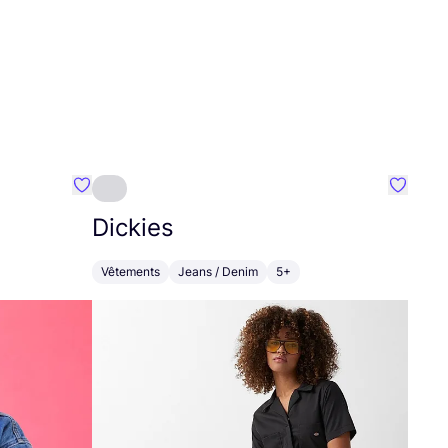
Préféré {nom}
Préféré
Dickies
Vêtements
Jeans / Denim
5+