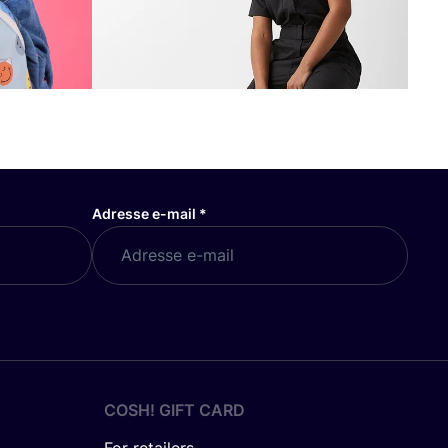
Adresse e-mail
*
COSH! GIFT CARD
For retailers