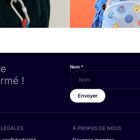
re
Nom
*
ormé !
Envoyer
 LÉGALES
Á PROPOS DE NOUS
 confidentialité
Devenez membre