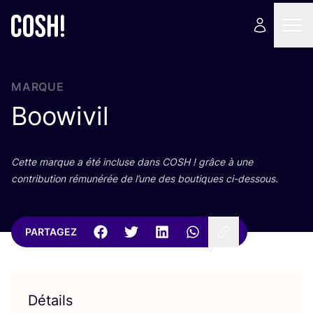
MARQUE
Boowivil
Cette marque a été incluse dans
COSH
! grâce à une
contri­bu­tion rému­né­rée de l’une des bou­tiques ci-dessous.
PARTAGEZ
Détails