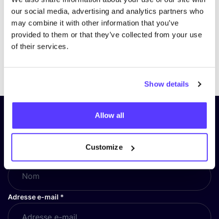
our social media, advertising and analytics partners who
may combine it with other information that you’ve
provided to them or that they’ve collected from your use
of their services.
Previous
Next
Show details
Allow all
Inscrivez-vous à notre lettre
d’information et restez informé !
Customize
Nom
*
Adresse e-mail
*