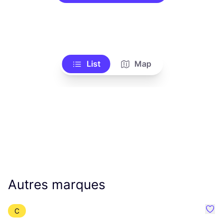
List
Map
Autres marques
C
Préf