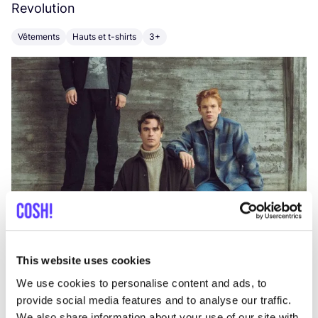
Revolution
E
Vêtements
Hauts et t-shirts
3+
V
This website uses cookies
We use cookies to personalise content and ads, to
provide social media features and to analyse our traffic.
We also share information about your use of our site with