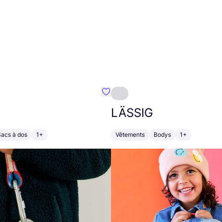
Préféré {nom}
LÄSSIG
Sacs à dos
1+
Vêtements
Bodys
1+