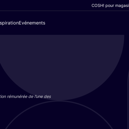
COSH! pour magasi
nspiration
Evénements
tion rému­né­rée de l’une des