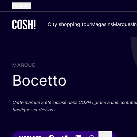
French
English
City shopping tour
Magasins
Marques
I
Dutch
Spanish
German
Croatian
MARQUE
Bocetto
Cette marque a été incluse dans
COSH
! grâce à une contri­bu­
bou­tiques ci-dessous.