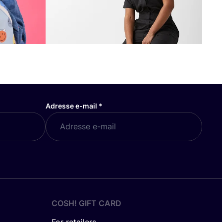
Adresse e-mail
*
COSH! GIFT CARD
For retailers