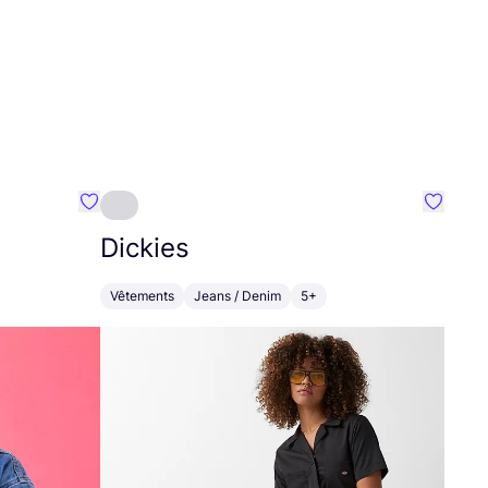
Préféré {nom}
Préféré
Dickies
Vêtements
Jeans / Denim
5+