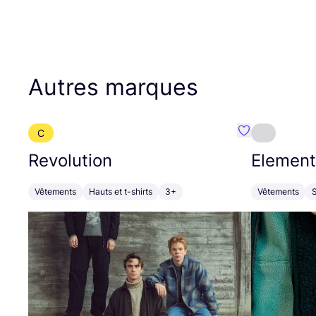
Autres marques
C
Préféré {nom}
Revolution
Element
Vêtements
Hauts et t-shirts
3+
Vêtements