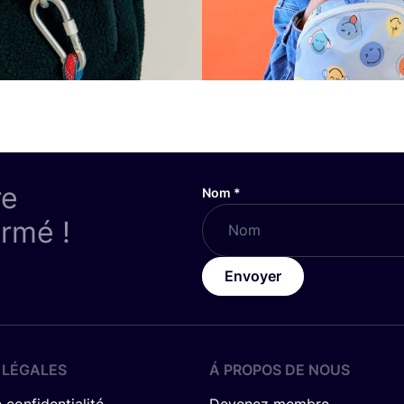
re
Nom
*
ormé !
Envoyer
 LÉGALES
Á PROPOS DE NOUS
 confidentialité
Devenez membre