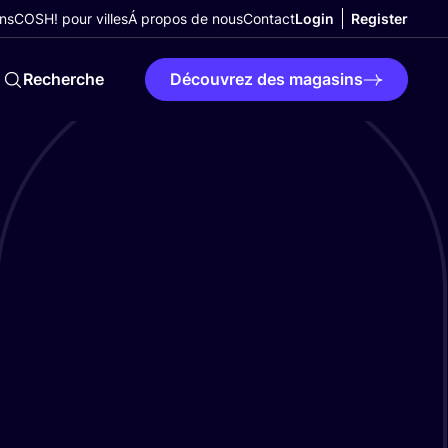
ns
COSH! pour villes
Á propos de nous
Contact
Login
Register
Recherche
Découvrez des magasins