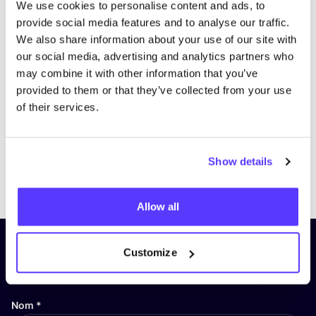
We use cookies to personalise content and ads, to
provide social media features and to analyse our traffic.
We also share information about your use of our site with
our social media, advertising and analytics partners who
may combine it with other information that you’ve
provided to them or that they’ve collected from your use
of their services.
Show details
Previous
Next
Allow all
Inscrivez-vous à notre lettre
Customize
d’information et restez informé !
Nom
*