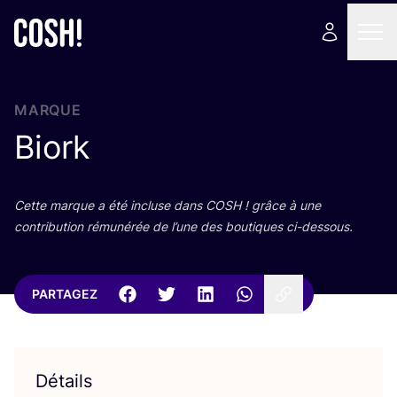
MARQUE
Biork
Cette marque a été incluse dans
COSH
! grâce à une
contri­bu­tion rému­né­rée de l’une des bou­tiques ci-dessous.
PARTAGEZ
Détails