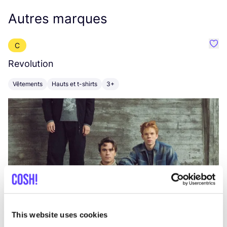
Autres marques
C
Préf
Revolution
E
Vêtements
Hauts et t-shirts
3+
V
This website uses cookies