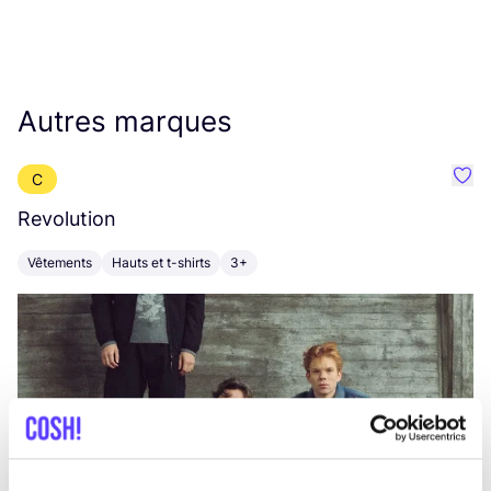
Autres marques
C
Préf
Revolution
E
Vêtements
Hauts et t-shirts
3+
V