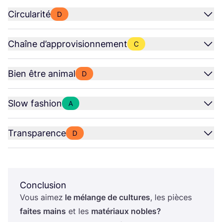
Circularité
D
Chaîne d’approvisionnement
C
Bien être animal
D
Slow fashion
A
Transparence
D
Conclusion
Vous aimez
le mélange de cultures
, les pièces
faites mains
et les
maté­riaux nobles?