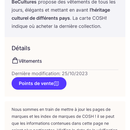
BeCul­tures
pro­pose des vête­ments de tous les
jours, élé­gants et met­tant en avant
l’hé­ri­tage
cultu­rel de dif­fé­rents pays
. La carte
COSH
!
indique où ache­ter la der­nière collection.
Détails
Vête­ments
Dernière modification: 25/10/2023
Points de vente
Nous sommes en train de mettre à jour les pages de
marques et les index de marques de
COSH
! il se peut
que les infor­ma­tions conte­nues dans cette page ne