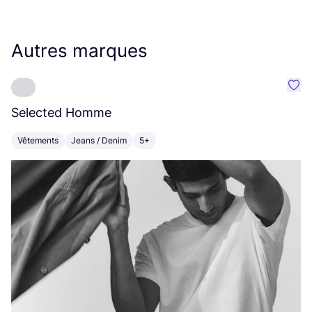
Autres marques
Préf
Selected Homme
E
Vêtements
Jeans / Denim
5+
V