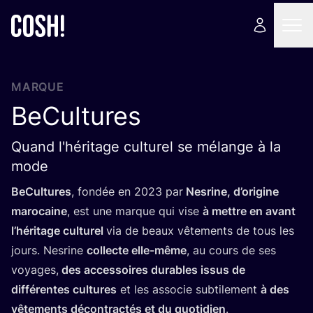
MARQUE
BeCultures
Quand l'héritage culturel se mélange à la
mode
BeCul­tures
, fon­dée en
2023
par
Nes­rine, d’o­ri­gine
maro­caine
, est une marque qui vise
à mettre en avant
l’hé­ri­tage cultu­rel
via de beaux vête­ments de tous les
jours. Nes­rine
col­lecte elle-même
, au cours de ses
voyages,
des acces­soires durables issus de
dif­fé­rentes cultures
et les asso­cie sub­ti­le­ment
à des
vête­ments décon­trac­tés et du quo­ti­dien
.