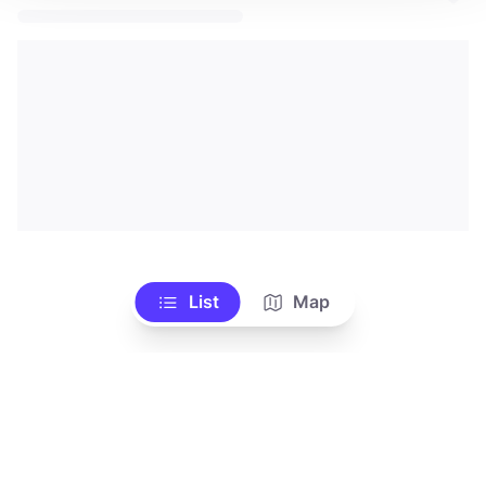
List
Map