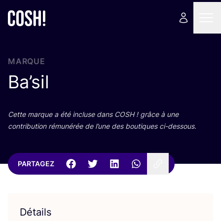
MARQUE
Ba’sil
Cette marque a été incluse dans
COSH
! grâce à une
contri­bu­tion rému­né­rée de l’une des bou­tiques ci-dessous.
PARTAGEZ
Détails