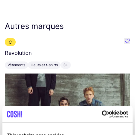
Autres marques
C
Préf
Revolution
E
Vêtements
Hauts et t-shirts
3+
V