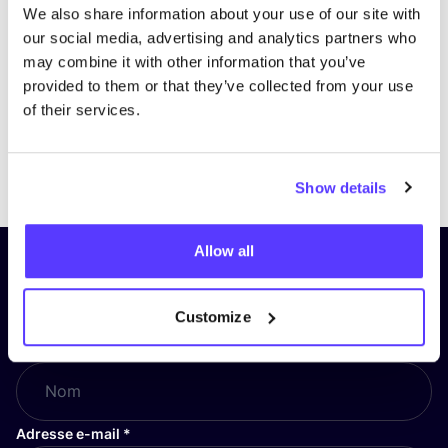
We also share information about your use of our site with
our social media, advertising and analytics partners who
may combine it with other information that you’ve
provided to them or that they’ve collected from your use
of their services.
Previous
Next
Show details
Allow all
Inscrivez-vous à notre lettre
d’information et restez informé !
Customize
Nom
*
Adresse e-mail
*