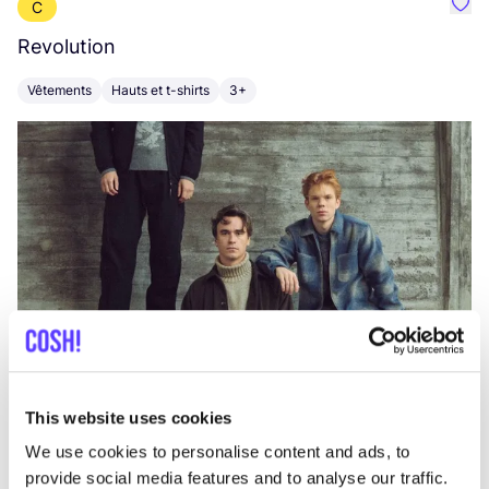
C
Préf
Revolution
E
Vêtements
Hauts et t-shirts
3+
V
This website uses cookies
We use cookies to personalise content and ads, to
provide social media features and to analyse our traffic.