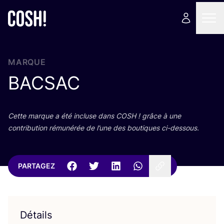
MARQUE
BACSAC
Cette marque a été incluse dans
COSH
! grâce à une
contri­bu­tion rému­né­rée de l’une des bou­tiques ci-dessous.
PARTAGEZ
Détails