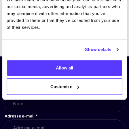
our social media, advertising and analytics partners who
may combine it with other information that you’ve
provided to them or that they’ve collected from your use
of their services.
Previous
Next
Show details
Allow all
Inscrivez-vous à notre lettre
d’information et restez informé !
Customize
Nom
*
Adresse e-mail
*