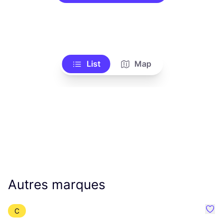
List
Map
Autres marques
C
Préf