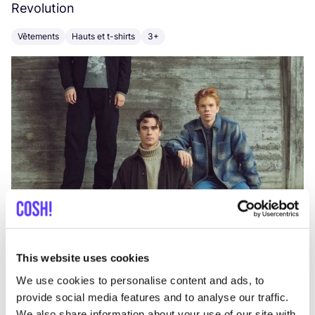
Revolution
E
Vêtements
Hauts et t-shirts
3+
V
This website uses cookies
We use cookies to personalise content and ads, to
provide social media features and to analyse our traffic.
We also share information about your use of our site with