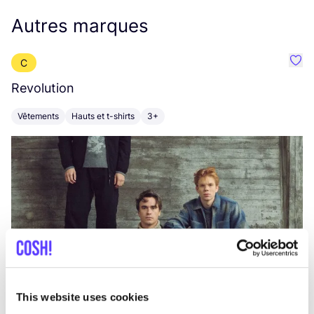
Autres marques
C
Préf
Revolution
E
Vêtements
Hauts et t-shirts
3+
V
This website uses cookies