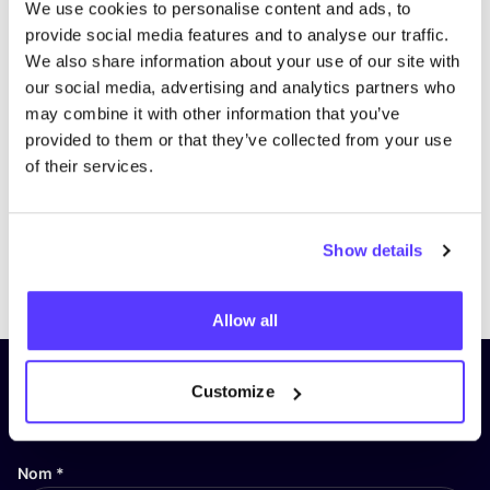
We use cookies to personalise content and ads, to
provide social media features and to analyse our traffic.
We also share information about your use of our site with
our social media, advertising and analytics partners who
may combine it with other information that you’ve
provided to them or that they’ve collected from your use
of their services.
Show details
Previous
Next
Allow all
Inscrivez-vous à notre lettre
Customize
d’information et restez informé !
Nom
*