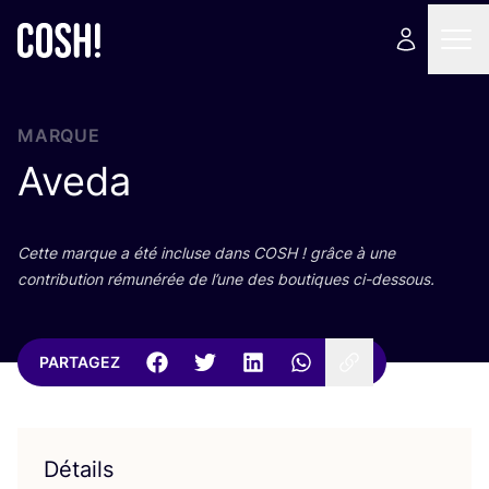
MARQUE
Aveda
Cette marque a été incluse dans
COSH
! grâce à une
contri­bu­tion rému­né­rée de l’une des bou­tiques ci-dessous.
PARTAGEZ
Détails