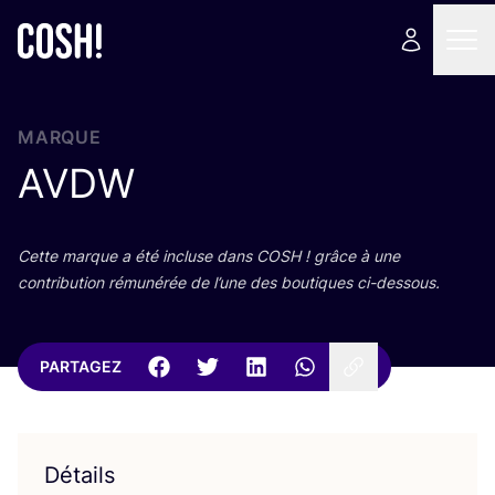
MARQUE
AVDW
Cette marque a été incluse dans
COSH
! grâce à une
contri­bu­tion rému­né­rée de l’une des bou­tiques ci-dessous.
PARTAGEZ
Détails