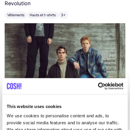
Revolution
E
Vêtements
Hauts et t-shirts
3+
V
This website uses cookies
We use cookies to personalise content and ads, to
provide social media features and to analyse our traffic.
We also share information about your use of our site with