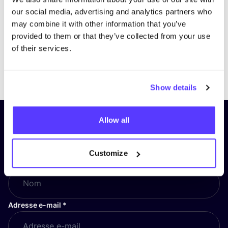
our social media, advertising and analytics partners who
may combine it with other information that you’ve
provided to them or that they’ve collected from your use
of their services.
Previous
Next
Show details
Allow all
Inscrivez-vous à notre lettre
d’information et restez informé !
Customize
Nom
*
Adresse e-mail
*