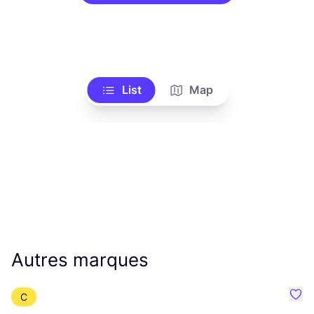
List
Map
Autres marques
C
Préf