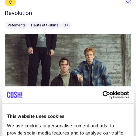
C
Préf
Revolution
E
Vêtements
Hauts et t-shirts
3+
V
This website uses cookies
We use cookies to personalise content and ads, to
provide social media features and to analyse our traffic.