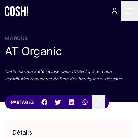
MARQUE
AT
Organic
Cette marque a été incluse dans
COSH
! grâce à une
contri­bu­tion rému­né­rée de l’une des bou­tiques ci-dessous.
PARTAGEZ
Détails