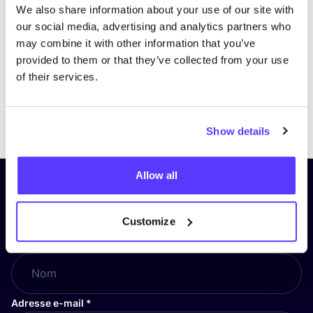
We also share information about your use of our site with
our social media, advertising and analytics partners who
may combine it with other information that you’ve
provided to them or that they’ve collected from your use
of their services.
Previous
Next
Show details
Allow all
Inscrivez-vous à notre lettre
d’information et restez informé !
Customize
Nom
*
Adresse e-mail
*