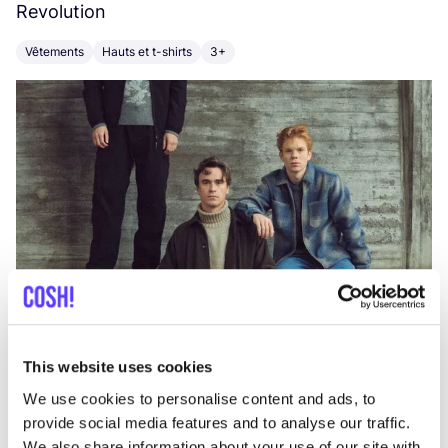
Revolution
E
Vêtements
Hauts et t-shirts
3+
V
This website uses cookies
We use cookies to personalise content and ads, to
provide social media features and to analyse our traffic.
We also share information about your use of our site with