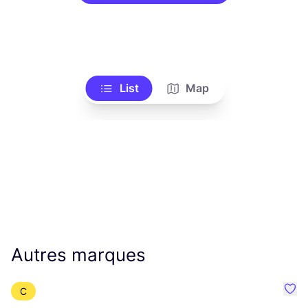
List
Map
Autres marques
C
Préf