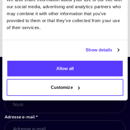
our social media, advertising and analytics partners who
may combine it with other information that you’ve
provided to them or that they’ve collected from your use
of their services.
Previous
Next
Show details
Allow all
Inscrivez-vous à notre lettre
d’information et restez informé !
Customize
Nom
*
Adresse e-mail
*