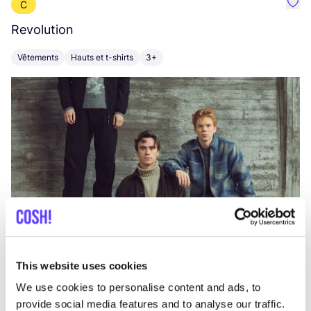
C
Préf
Revolution
E
Vêtements
Hauts et t-shirts
3+
V
This website uses cookies
We use cookies to personalise content and ads, to
provide social media features and to analyse our traffic.