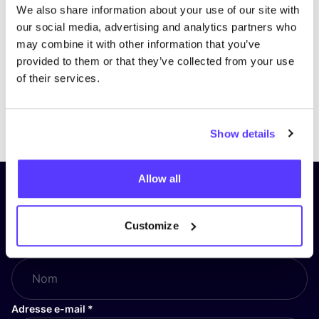
We also share information about your use of our site with
our social media, advertising and analytics partners who
may combine it with other information that you’ve
provided to them or that they’ve collected from your use
of their services.
Previous
Next
Show details
Allow all
Inscrivez-vous à notre lettre
d’information et restez informé !
Customize
Nom
*
Adresse e-mail
*