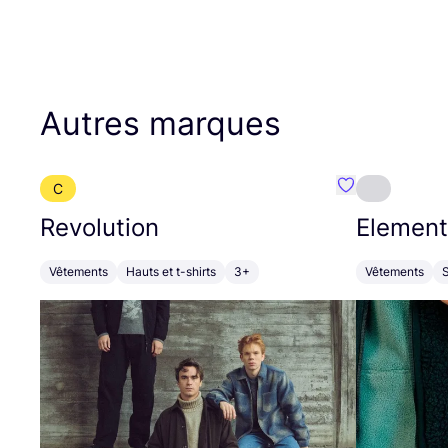
Autres marques
C
Préféré {nom}
Revolution
Element
Vêtements
Hauts et t-shirts
3+
Vêtements