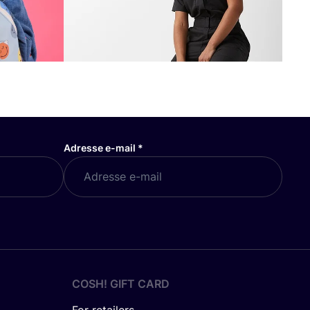
Adresse e-mail
*
COSH! GIFT CARD
For retailers