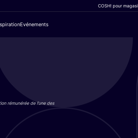
COSH! pour magasi
nspiration
Evénements
tion rému­né­rée de l’une des