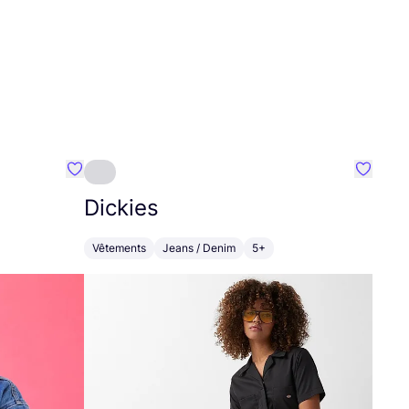
Préféré {nom}
Préféré
Dickies
Vêtements
Jeans / Denim
5+