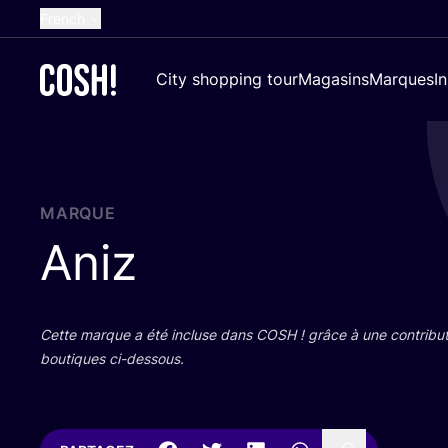
French
English
City shopping tour
Magasins
Marques
I
Dutch
Spanish
German
Croatian
MARQUE
Aniz
Cette marque a été incluse dans
COSH
! grâce à une contri­bu­
bou­tiques ci-dessous.