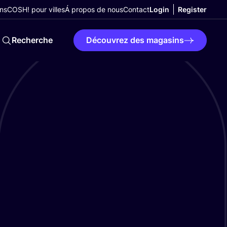
ns
COSH! pour villes
Á propos de nous
Contact
Login
Register
Recherche
Découvrez des magasins