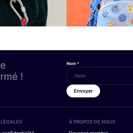
re
Nom
*
ormé !
Envoyer
 LÉGALES
Á PROPOS DE NOUS
 confidentialité
Devenez membre