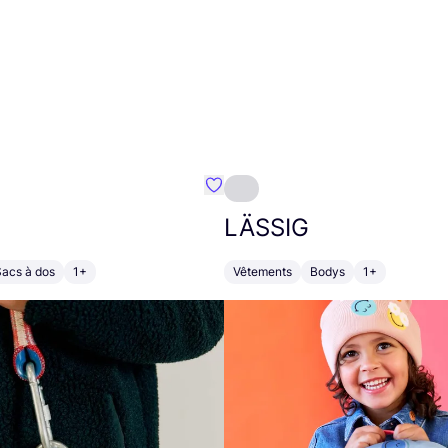
Préféré {nom}
LÄSSIG
Sacs à dos
1+
Vêtements
Bodys
1+