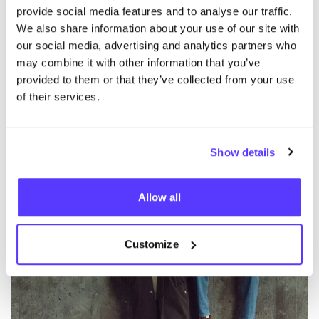
Autres marques
provide social media features and to analyse our traffic.
We also share information about your use of our site with
C
our social media, advertising and analytics partners who
Préf
may combine it with other information that you’ve
Revolution
E
provided to them or that they’ve collected from your use
Vêtements
Hauts et t-shirts
3+
V
of their services.
Show details
Allow all
Customize