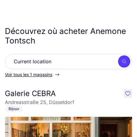
Découvrez où acheter Anemone
Tontsch
Rech
Voir tous les 1 magasins
Galerie CEBRA
like
Andreasstraße 25, Düsseldorf
Bijoux