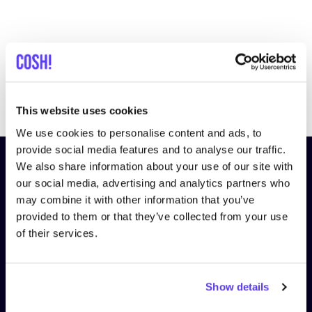
Previous
Next
This website uses cookies
We use cookies to personalise content and ads, to
provide social media features and to analyse our traffic.
Inscrivez-vous à notre lettre
We also share information about your use of our site with
our social media, advertising and analytics partners who
d’information et restez informé !
may combine it with other information that you’ve
provided to them or that they’ve collected from your use
Nom
*
of their services.
Adresse e-mail
*
Show details