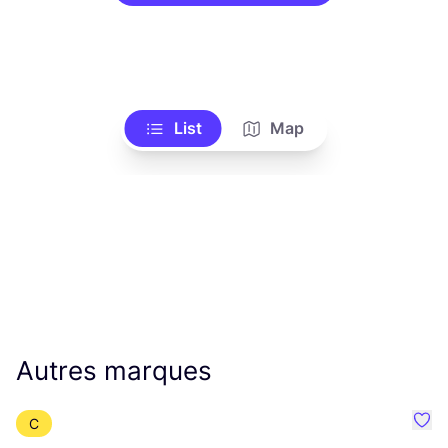
List
Map
Autres marques
C
Préf