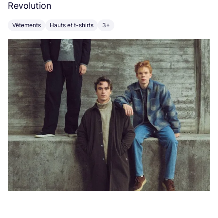
Revolution
E
Vêtements
Hauts et t-shirts
3+
V