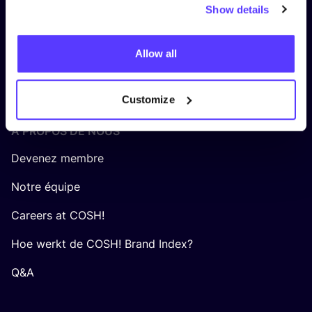
Politique de confidentialité
Show details
Politique en matière de cookies
Allow all
Terms & Conditions platform
Algemene voorwaarden COSH! voor retailers
Customize
Á PROPOS DE NOUS
Devenez membre
Notre équipe
Careers at COSH!
Hoe werkt de COSH! Brand Index?
Q&A