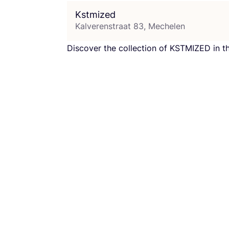
Kstmized
Kalverenstraat 83, Mechelen
Dis­co­ver the col­lec­tion of
KST­MI­ZED
in t