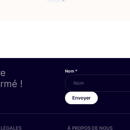
re
Nom
*
ormé !
Envoyer
 LÉGALES
Á PROPOS DE NOUS