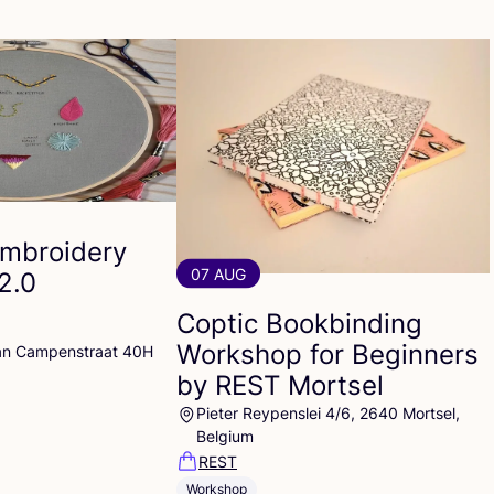
Embroidery
07 AUG
2
.
0
Coptic Bookbinding
Workshop for Beginners
an Campenstraat 40H
by
REST
Mortsel
Pieter Reypenslei 4/6, 2640 Mortsel,
Belgium
REST
Workshop