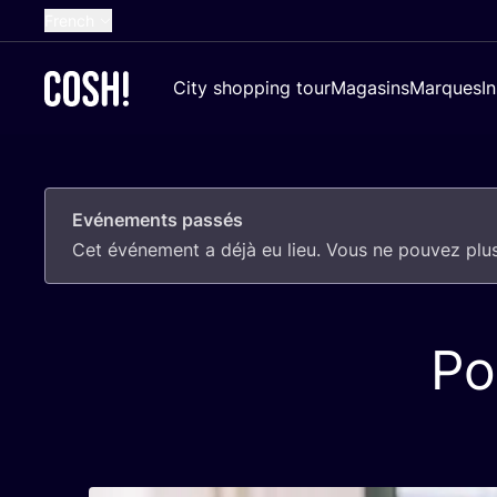
French
English
City shopping tour
Magasins
Marques
I
Dutch
Spanish
German
Evénements passés
Croatian
Cet évé­ne­ment a déjà eu lieu. Vous ne pou­vez plus
Po