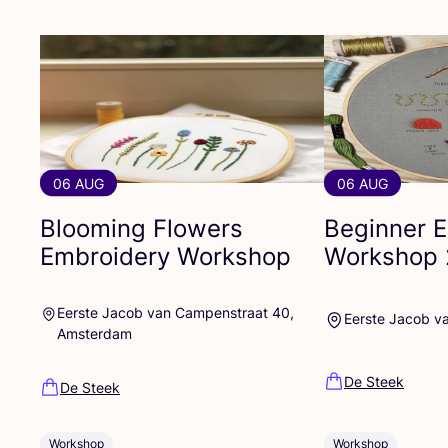
06 AUG
06 AUG
Blooming Flowers
Beginner 
Embroidery Workshop
Workshop
Eerste Jacob van Campenstraat 40,
Eerste Jacob v
Amsterdam
De Steek
De Steek
Workshop
Workshop