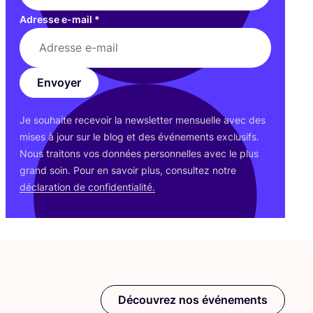
Adresse e-mail
*
Envoyer
Je sou­haite rece­voir la news­let­ter men­suelle avec des
mises à jour sur le blog et des évé­ne­ments exclu­sifs.
Nous trai­tons vos don­nées per­son­nelles avec le plus
grand soin. Pour en savoir plus, consul­tez notre
décla­ra­tion de confidentialité.
Découvrez nos événements