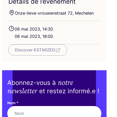
Détails de l’événement
Onze-lieve-vrou­wens­traat
72
, Mechelen
06
mai
2023
,
14
:
30
06
mai
2023
,
18
:
00
Discover KSTMIZED
notre
Abonnez-vous à
newsletter
et restez informé.e !
Nom
*