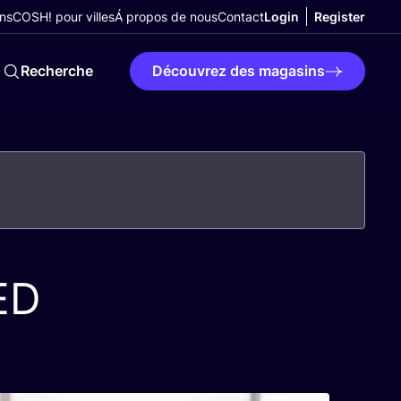
ns
COSH! pour villes
Á propos de nous
Contact
Login
Register
Recherche
Découvrez des magasins
ED