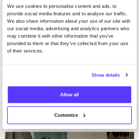
mede­wer­kers en trak­te­ren ze jul­lie op een feest dat
We use cookies to personalise content and ads, to
alleen in Kring­win­kels kan bes­taan. Ver­wacht een
provide social media features and to analyse our traffic.
vro­lijke mix van crea­tieve work­shops, blik-ach­ter-de-
We also share information about your use of our site with
scher­men, te gekke the­ma­ver­ko­pen, lek­kers om van te
our social media, advertising and analytics partners who
smul­len en muziek die recht je hoofd én hart in gaat.
may combine it with other information that you’ve
provided to them or that they’ve collected from your use
of their services.
Het the­ma van dit jaar? Kring Core. geen trends, geen
fil­ter, gewoon
100
% jij.
Show details
Kom dus af, scoor opnieuw geluk … en mis­schien zelfs
je nieuwe favo­riete outfit.
Allow all
Customize
Événements liés