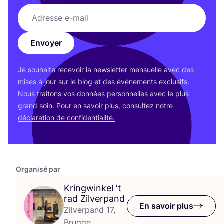
Envoyer
Je sou­haite rece­voir la news­let­ter men­suelle avec des
mises à jour sur le blog et des évé­ne­ments exclu­sifs.
Nous trai­tons vos don­nées per­son­nelles avec le plus
grand soin. Pour en savoir plus, consul­tez notre
décla­ra­tion de confidentialité.
Organisé par
Kringwinkel
‘
t
rad Zilverpand
En savoir plus
Zilverpand 17,
Brugge