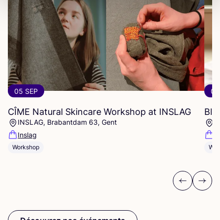
05 SEP
06
CÎME
Natural Skincare Workshop at
INSLAG
Blo
INSLAG, Brabantdam 63, Gent
E
Inslag
D
Workshop
Wor
Previous
Next