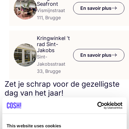
Seafront
En savoir plus
Vismijnstraat
111, Brugge
Kringwinkel
‘
t
rad Sint-
Jakobs
En savoir plus
Sint-
Jakobsstraat
33, Brugge
Zet je schrap voor de gezelligste
dag van het jaar!
Eén dag per jaar laten de Kring­win­kels het écht
knal­len: de Dag van de Kring­win­kel. Op zater­dag
18
okto­ber zeg­gen alle Kring­win­kels aan hun klan­ten en
This website uses cookies