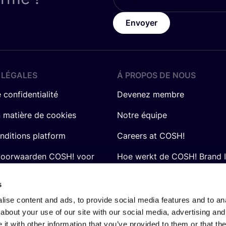
Envoyer
 LÉGALES
Á PROPOS DE NOUS
 confidentialité
Devenez membre
n matière de cookies
Notre équipe
nditions platform
Careers at COSH!
voorwaarden COSH! voor
Hoe werkt de COSH! Brand 
Q&A
s
ise content and ads, to provide social media features and to anal
about your use of our site with our social media, advertising and
t with other information that you’ve provided to them or that the