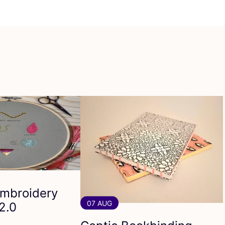
Embroidery
07 AUG
2
.
0