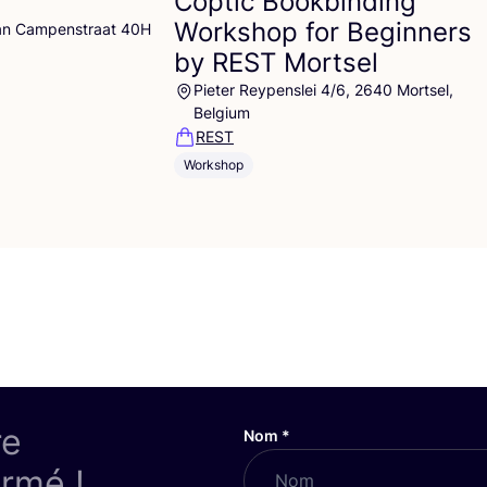
Coptic Bookbinding
Workshop for Beginners
an Campenstraat 40H
by
REST
Mortsel
Pieter Reypenslei 4/6, 2640 Mortsel,
Belgium
REST
Workshop
re
Nom
*
ormé !