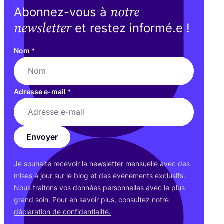
notre
Abonnez-vous à
newsletter
et restez informé.e !
Nom
*
Adresse e-mail
*
Envoyer
Je sou­haite rece­voir la news­let­ter men­suelle avec des
mises à jour sur le blog et des évé­ne­ments exclu­sifs.
Nous trai­tons vos don­nées per­son­nelles avec le plus
grand soin. Pour en savoir plus, consul­tez notre
décla­ra­tion de confidentialité.