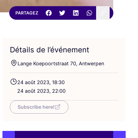
PARTAGEZ
Détails de l’événement
Lange Koe­poorts­traat
70
, Antwerpen
24
août
2023
,
18
:
30
24
août
2023
,
22
:
00
Subscribe here!