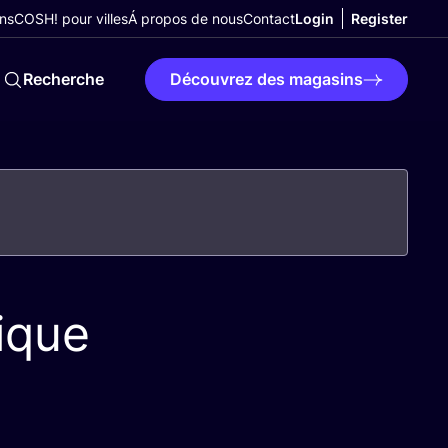
ns
COSH! pour villes
Á propos de nous
Contact
Login
Register
Recherche
Découvrez des magasins
ique