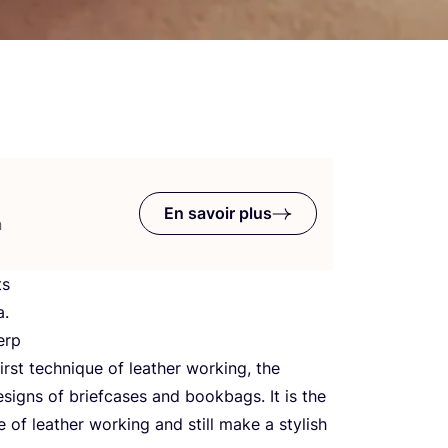
En savoir plus
n
ts
a.
erp
st tech­nique of lea­ther wor­king, the
si­gns of brief­cases and book­bags. It is the
e of lea­ther wor­king and still make a sty­lish