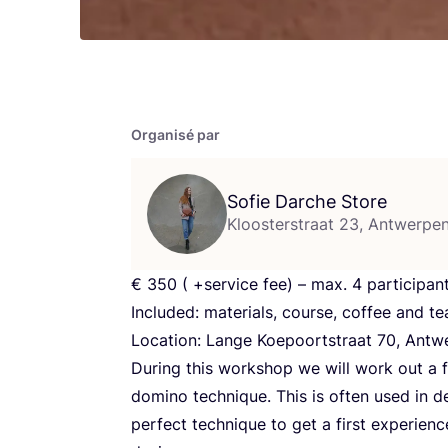
Organisé par
Sofie Darche Store
Kloosterstraat 23, Antwerpe
€
350
( +ser­vice fee) – max.
4
participan
Inclu­ded: mate­rials, course, cof­fee and te
Loca­tion: Lange Koe­poorts­traat
70
, Antw
During this work­shop we will work out a fir
domi­no tech­nique. This is often used in de
per­fect tech­nique to get a first expe­rienc