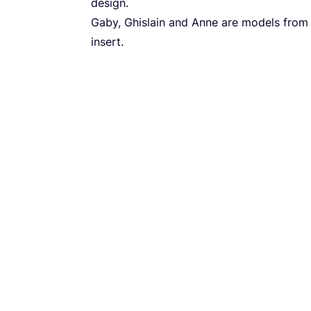
design.
Gaby, Ghis­lain and Anne are models from So
insert.