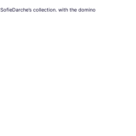
fie­Dar­che’s col­lec­tion. with the domi­no