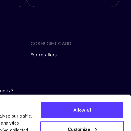
COSH! GIFT CARD
For retailers
Index?
Allow all
yse our traffic.
 analytics
Customize
y’ve collected