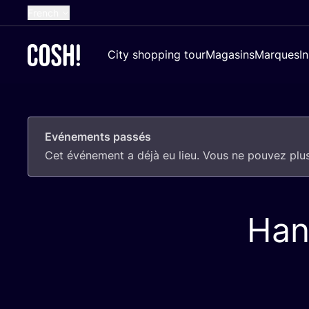
French
English
City shopping tour
Magasins
Marques
I
Dutch
Spanish
German
Evénements passés
Croatian
Cet évé­ne­ment a déjà eu lieu. Vous ne pou­vez plus
Han