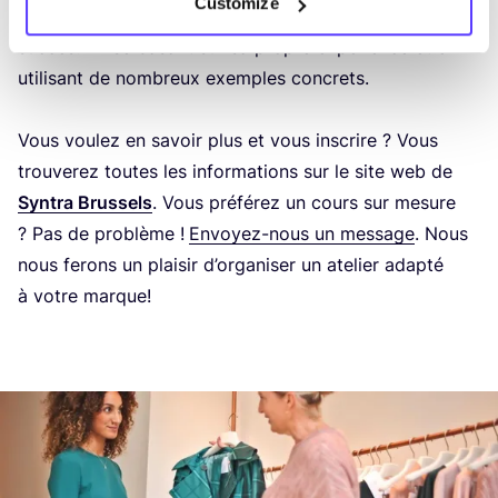
Customize
vous expli­que­ra com­ment faire de votre entre­prise un
suc­cès. En se basant sur sa propre expé­rience et en
uti­li­sant de nom­breux exemples concrets.
Vous vou­lez en savoir plus et vous ins­crire ? Vous
trou­ve­rez toutes les infor­ma­tions sur le site web de
Syn­tra Brus­sels
. Vous pré­fé­rez un cours sur mesure
? Pas de pro­blème !
Envoyez-nous un mes­sage
. Nous
nous ferons un plai­sir d’or­ga­ni­ser un ate­lier adap­té
à votre marque!