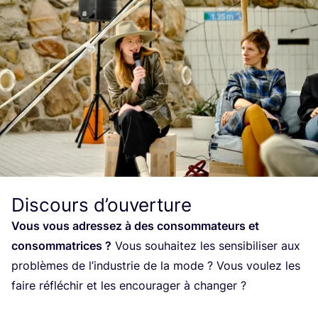
Discours d’ouverture
Vous vous adres­sez à des consom­ma­teurs et
consom­ma­trices ?
Vous sou­hai­tez les sen­si­bi­li­ser aux
pro­blèmes de l’in­dus­trie de la mode ? Vous vou­lez les
faire réflé­chir et les encou­ra­ger à chan­ger ?