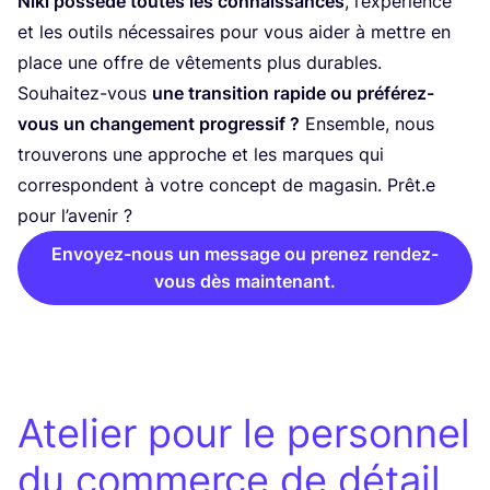
Niki pos­sède toutes les connais­sances
, l’ex­pé­rience
et les outils néces­saires pour vous aider à mettre en
place une offre de vête­ments plus durables.
Sou­hai­tez-vous
une tran­si­tion rapide ou pré­fé­rez-
vous un chan­ge­ment pro­gres­sif ?
Ensemble, nous
trou­ve­rons une approche et les marques qui
cor­res­pondent à votre concept de maga­sin. Prêt.e
pour l’avenir ?
Envoyez-nous un message ou prenez rendez-
vous dès maintenant.
Atelier pour le personnel
du commerce de détail