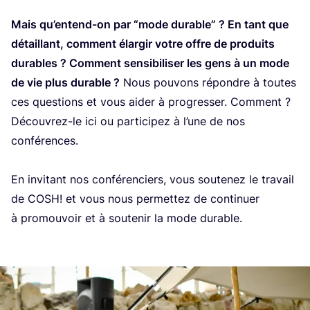
Mais qu’en­tend-on par
“
mode durable” ? En tant que
détaillant, com­ment élar­gir votre offre de pro­duits
durables ? Com­ment sen­si­bi­li­ser les gens à un mode
de vie plus durable ?
Nous pou­vons répondre à toutes
ces ques­tions et vous aider à pro­gres­ser. Com­ment ?
Décou­vrez-le ici ou par­ti­ci­pez à l’une de nos
confé­rences.
En invi­tant nos confé­ren­ciers, vous sou­te­nez le tra­vail
de
COSH
! et vous nous per­met­tez de conti­nuer
à pro­mou­voir et à sou­te­nir la mode durable.