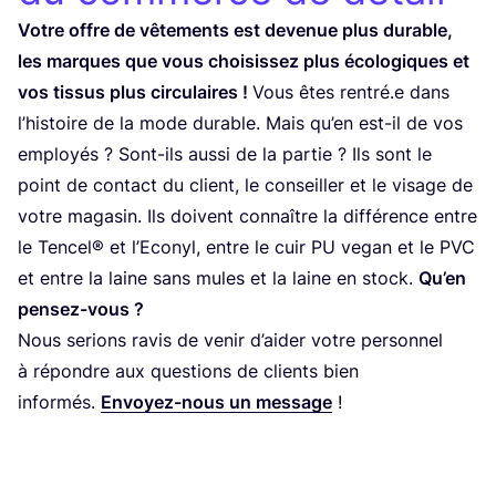
Votre offre de vête­ments est deve­nue plus durable,
les marques que vous choi­sis­sez plus éco­lo­giques et
vos tis­sus plus cir­cu­laires !
Vous êtes rentré.e dans
l’his­toire de la mode durable. Mais qu’en est-il de vos
employés ? Sont-ils aus­si de la par­tie ? Ils sont le
point de contact du client, le conseiller et le visage de
votre maga­sin. Ils doivent connaître la dif­fé­rence entre
le Ten­cel® et l’E­co­nyl, entre le cuir
PU
vegan et le
PVC
et entre la laine sans mules et la laine en stock.
Qu’en
pen­sez-vous ?
Nous serions ravis de venir d’aider votre per­son­nel
à répondre aux ques­tions de clients bien
infor­més.
Envoyez-nous un mes­sage
!