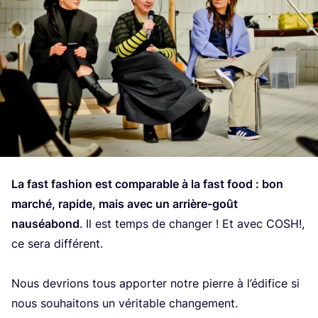
La fast fashion est com­pa­rable à la fast food : bon
mar­ché, rapide, mais avec un arrière-goût
nau­séa­bond
. Il est temps de chan­ger ! Et avec
COSH
!,
ce sera dif­fé­rent.
Nous devrions tous appor­ter notre pierre à l’é­di­fice si
nous sou­hai­tons un véri­table chan­ge­ment.