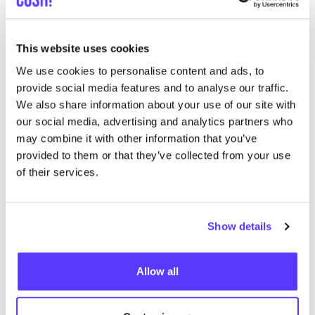
Seven­tyOne
This website uses cookies
Et main­te­nant, à vous de vous lan­cer dans l’éco-
We use cookies to personalise content and ads, to
responsabilité !
provide social media features and to analyse our traffic.
Envoyez-nous un message pour plus
We also share information about your use of our site with
d'informations ou prenez rendez-vous dès
our social media, advertising and analytics partners who
maintenant.
may combine it with other information that you’ve
provided to them or that they’ve collected from your use
of their services.
Vous sou­hai­tez vous lan­cer dans le sec­teur de la
Show details
mode ? Vous avez un bon pro­duit et vous sou­hai­tez le
vendre ? C’est bien! Féli­ci­ta­tions ! Com­ment faire pour
Allow all
que votre marque ren­contre un suc­cès ?
Lors d’un
ate­lier d’une jour­née, d’une soi­rée ou un same­di, Niki