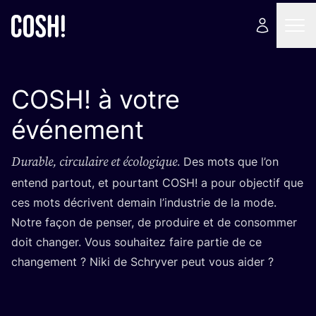
COSH
! à votre
événement
Durable, cir­cu­laire et éco­lo­gique
. Des mots que l’on
entend par­tout, et pour­tant
COSH
! a pour objec­tif que
ces mots décrivent demain l’industrie de la mode.
Notre façon de pen­ser, de pro­duire et de consom­mer
doit chan­ger. Vous sou­hai­tez faire par­tie de ce
chan­ge­ment ? Niki de Schry­ver peut vous aider ?