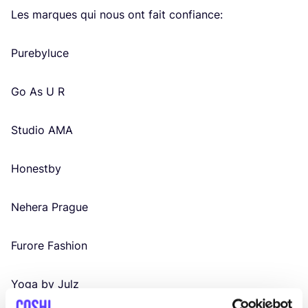
Les marques qui nous ont fait confiance:
Pure­by­luce
Go As U R
Stu­dio
AMA
Honest­by
Nehe­ra Prague
Furore Fashion
Yoga by Julz