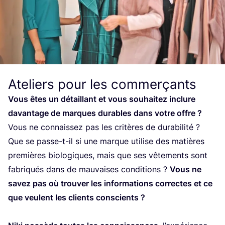
Ateliers pour les commerçants
Vous êtes un détaillant et vous sou­hai­tez inclure
davan­tage de marques durables dans votre offre ?
Vous ne connais­sez pas les cri­tères de dura­bi­li­té ?
Que se passe-t-il si une marque uti­lise des matières
pre­mières bio­lo­giques, mais que ses vête­ments sont
fabri­qués dans de mau­vaises condi­tions ?
Vous ne
savez pas où trou­ver les infor­ma­tions cor­rectes et ce
que veulent les clients conscients ?