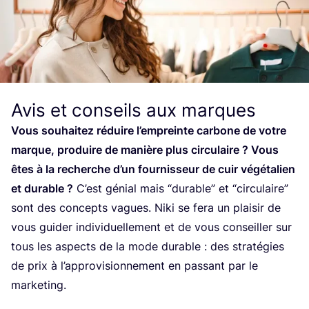
Avis et conseils aux marques
Vous sou­hai­tez réduire l’em­preinte car­bone de votre
marque, pro­duire de manière plus cir­cu­laire ? Vous
êtes à la recherche d’un four­nis­seur de cuir végé­ta­lien
et durable ?
C’est génial mais
“
durable” et
“
cir­cu­laire”
sont des concepts vagues. Niki se fera un plai­sir de
vous gui­der indi­vi­duel­le­ment et de vous conseiller sur
tous les aspects de la mode durable : des stra­té­gies
de prix à l’ap­pro­vi­sion­ne­ment en pas­sant par le
mar­ke­ting.