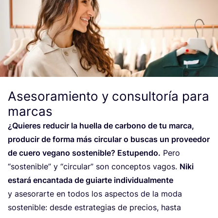
Asesoramiento y consultoría para
marcas
¿Quie­res redu­cir la hue­lla de car­bono de tu mar­ca,
pro­du­cir de for­ma más cir­cu­lar o bus­cas un pro­vee­dor
de cue­ro vegano sos­te­ni­ble? Estu­pen­do.
Pero
“
sos­te­ni­ble” y
“
cir­cu­lar” son con­cep­tos vagos.
Niki
esta­rá encan­ta­da de guiar­te indi­vi­dual­men­te
y ase­so­rar­te en todos los aspec­tos de la moda
sos­te­ni­ble: des­de estra­te­gias de pre­cios, has­ta