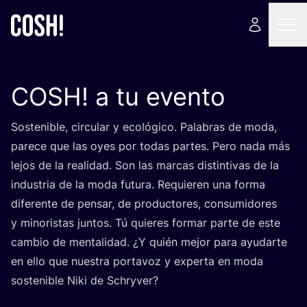
COSH
! a tu evento
Sos­te­ni­ble, cir­cu­lar y eco­ló­gi­co. Pala­bras de moda,
pare­ce que las oyes por todas par­tes. Pero nada más
lejos de la reali­dad. Son las mar­cas dis­tin­ti­vas de la
indus­tria de la moda futu­ra. Requie­ren una for­ma
dife­ren­te de pen­sar, de pro­duc­to­res, con­su­mi­do­res
y mino­ris­tas jun­tos. Tú quie­res for­mar par­te de este
cam­bio de men­ta­li­dad. ¿Y quién mejor para ayu­dar­te
en ello que nues­tra por­ta­voz y exper­ta en moda
sos­te­ni­ble Niki de Schryver?