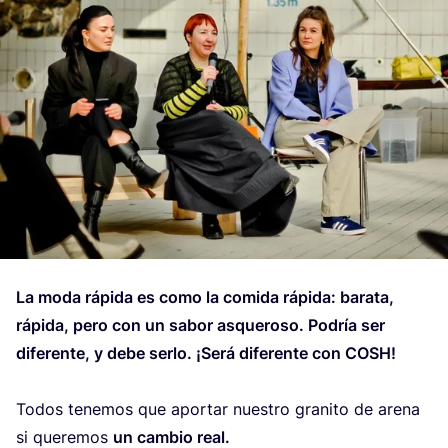
La moda rápi­da es como la comi­da rápi­da: bara­ta,
rápi­da, pero con un sabor asque­ro­so. Podría ser
dife­ren­te, y debe ser­lo. ¡Será dife­ren­te con
COSH
!
Todos tene­mos que apor­tar nues­tro gra­ni­to de are­na
si que­re­mos
un cam­bio real.