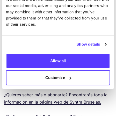
our social media, advertising and analytics partners who
may combine it with other information that you’ve
provided to them or that they’ve collected from your use
of their services.
¿Quie­res empe­zar en la indus­tria de la moda, tie­nes
un buen pro­duc­to y quie­res empe­zar a ven­der?
¡Boni­to! Y ¡enho­ra­bue­na!
Pero, ¿cómo se logra crear
Show details
una mar­ca (de moda) de éxi­to?
En un taller de un día,
una tar­de o un sába­do, Niki te expli­ca­rá cómo
Allow all
con­ver­tir tu nego­cio en un triun­fo. A par­tir de su
pro­pia expe­rien­cia y uti­li­zan­do muchos ejem­plos
Customize
cla­ros.
¿Quie­res saber más o abo­nar­te?
Encon­tra­rás toda la
infor­ma­ción en la pági­na web de Syn­tra Bru­se­las.