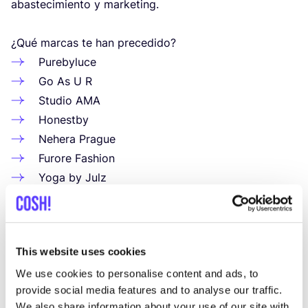
abas­te­ci­mien­to y mar­ke­ting.
¿Qué mar­cas te han precedido?
Pureby­lu­ce
Go As U R
Stu­dio
AMA
Honestby
Nehe­ra Prague
Furo­re Fashion
Yoga by Julz
Sevent­yO­ne
¡Y aho­ra tú tam­bién apues­tas por la sos­te­ni­bi­li­dad! Es
This website uses cookies
fantástico.
We use cookies to personalise content and ads, to
Envíanos un mensaje para más información o
provide social media features and to analyse our traffic.
pide una cita ahora mismo.
We also share information about your use of our site with