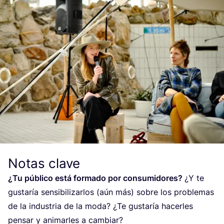
Notas clave
¿Tu públi­co está for­ma­do por con­su­mi­do­res?
¿Y te
gus­ta­ría sen­si­bi­li­zar­los (aún más) sobre los pro­ble­mas
de la indus­tria de la moda? ¿Te gus­ta­ría hacer­les
pen­sar y ani­mar­les a cam­biar?