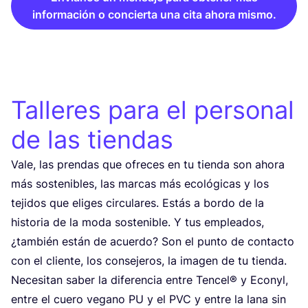
información o concierta una cita ahora mismo.
Talleres para el personal
de las tiendas
Vale, las pren­das que ofre­ces en tu tien­da son aho­ra
más sos­te­ni­bles, las mar­cas más eco­ló­gi­cas y los
teji­dos que eli­ges cir­cu­la­res. Estás a bor­do de la
his­to­ria de la moda sos­te­ni­ble. Y tus emplea­dos,
¿tam­bién están de acuer­do? Son el pun­to de con­tac­to
con el clien­te, los con­se­je­ros, la ima­gen de tu tien­da.
Nece­si­tan saber la dife­ren­cia entre Ten­cel® y Econyl,
entre el cue­ro vegano
PU
y el
PVC
y entre la lana sin