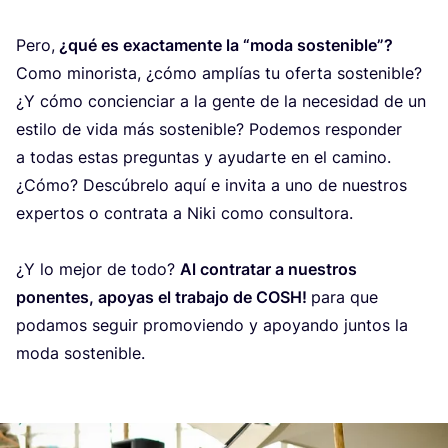
Pero,
¿qué es exac­ta­men­te la
“
moda sos­te­ni­ble”?
Como mino­ris­ta, ¿cómo amplías tu ofer­ta sos­te­ni­ble?
¿Y cómo con­cien­ciar a la gen­te de la nece­si­dad de un
esti­lo de vida más sos­te­ni­ble? Pode­mos res­pon­der
a todas estas pre­gun­tas y ayu­dar­te en el camino.
¿Cómo? Des­cú­bre­lo aquí e invi­ta a uno de nues­tros
exper­tos o con­tra­ta a Niki como con­sul­to­ra.
¿Y lo mejor de todo?
Al con­tra­tar a nues­tros
ponen­tes, apo­yas el tra­ba­jo de
COSH
!
para que
poda­mos seguir pro­mo­vien­do y apo­yan­do jun­tos la
moda sostenible.