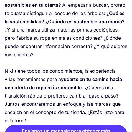
sos­te­ni­bles en tu ofer­ta?
Al empe­zar a bus­car, pron­to
te cues­ta dis­tin­guir el bos­que de los árbo­les:
¿Qué es
la sos­te­ni­bi­li­dad? ¿Cuán­do es sos­te­ni­ble una mar­ca?
¿Y si una mar­ca uti­li­za mate­rias pri­mas eco­ló­gi­cas,
pero fabri­ca su ropa en malas con­di­cio­nes? ¿Dón­de
pue­do encon­trar infor­ma­ción correc­ta? ¿Y qué quie­ren
mis clien­tes?
Niki tie­ne todos los cono­ci­mien­tos, la expe­rien­cia
y las herra­mien­tas para a
yudar­te en tu camino hacia
una ofer­ta de ropa más sos­te­ni­ble.
¿Quie­res una
tran­si­ción rápi­da o pre­fie­res cam­biar paso a paso?
Jun­tos encon­tra­re­mos un enfo­que y las mar­cas que
enca­jen en el con­cep­to de tu tien­da. ¿Estás lis­to para
el futuro?
Envíanos un mensaje para obtener más