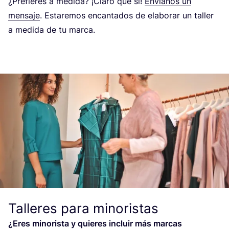
¿Pre­fie­res a medi­da? ¡Cla­ro que sí!
Envía­nos un
men­sa­je
. Esta­re­mos encan­ta­dos de ela­bo­rar un taller
a medi­da de tu marca.
Talleres para minoristas
¿Eres mino­ris­ta y quie­res incluir más mar­cas