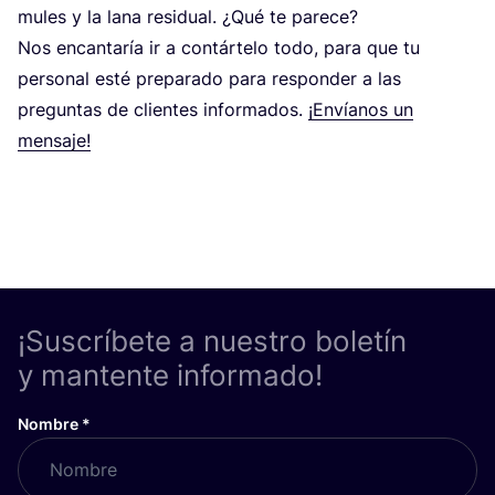
mules y la lana resi­dual. ¿Qué te parece?
Nos encan­ta­ría ir a con­tár­te­lo todo, para que tu
per­so­nal esté pre­pa­ra­do para res­pon­der a las
pre­gun­tas de clien­tes infor­ma­dos.
¡Envía­nos un
mensaje!
¡Suscríbete a nuestro boletín
y mantente informado!
Nombre
*