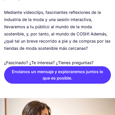
Median­te video­clips, fas­ci­nan­tes refle­xio­nes de la
indus­tria de la moda y una sesión inter­ac­ti­va,
lle­va­re­mos a tu públi­co al mun­do de la moda
sos­te­ni­ble, y, por tan­to, al mun­do de
COSH
! Ade­más,
¿qué tal un bre­ve reco­rri­do a pie y de com­pras por las
tien­das de moda sos­te­ni­ble más cer­ca­nas?
¿Fas­ci­na­do? ¿Te intere­sa? ¿Tie­nes preguntas?
Envíanos un mensaje y exploraremos juntos lo
que es posible.