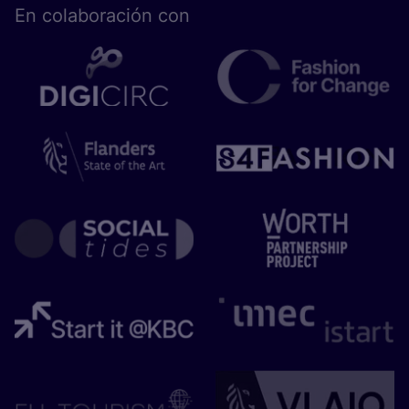
En cola­bo­ra­ción con