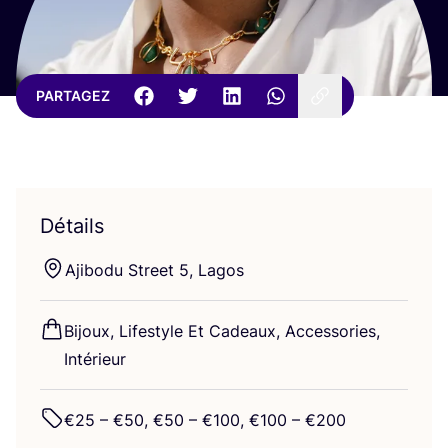
PARTAGEZ
Détails
Aji­bo­du Street
5
, Lagos
Bijoux, Life­style Et Cadeaux, Acces­so­ries,
Intérieur
€
25
– €
50
, €
50
– €
100
, €
100
– €
200