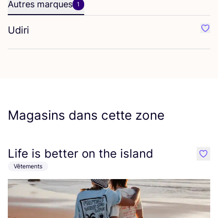
Autres marques
1
Udiri
Préf
Magasins dans cette zone
Life is better on the island
like
Vêtements