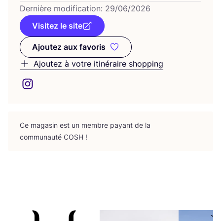
Der­nière modi­fi­ca­tion:
29
/
06
/
2026
Visitez le site
Ajoutez aux favoris
Ajoutez aux favoris
Ajoutez à votre itinéraire shopping
Ce maga­sin est un membre payant de la
com­mu­nau­té
COSH
!