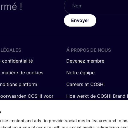
ormé !
Envoyer
 LÉGALES
Á PROPOS DE NOUS
 confidentialité
Devenez membre
n matière de cookies
Notre équipe
nditions platform
Careers at COSH!
voorwaarden COSH! voor
Hoe werkt de COSH! Brand 
Q&A
s
ise content and ads, to provide social media features and to anal
about your use of our site with our social media, advertising and