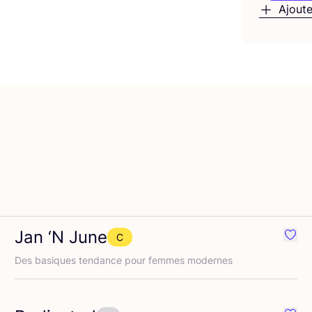
Ajoute
Jan
‘
N June
C
éféré {nom}
Préfé
Des basiques ten­dance pour femmes modernes