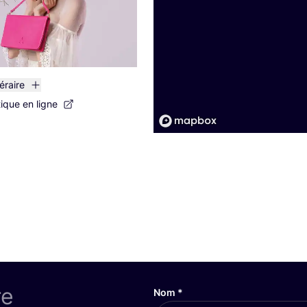
néraire
tique en ligne
re
Nom
*