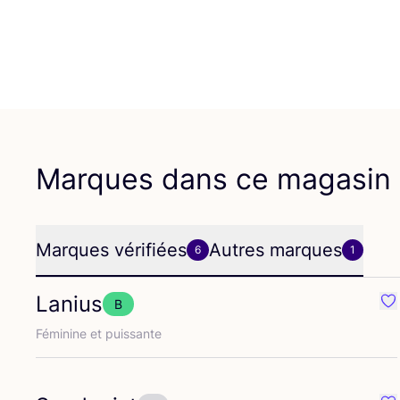
Marques dans ce magasin
Marques vérifiées
Autres marques
6
1
Lanius
B
Pr
Fémi­nine et puissante