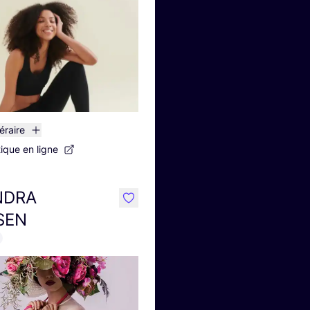
néraire
tique en ligne
NDRA
like
SEN