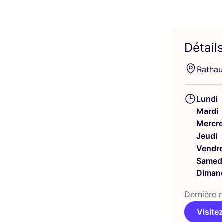
Détail
Rathau
Lundi
Mardi
Mercre
Jeudi
Vendre
Samed
Diman
Der­nière m
Visitez