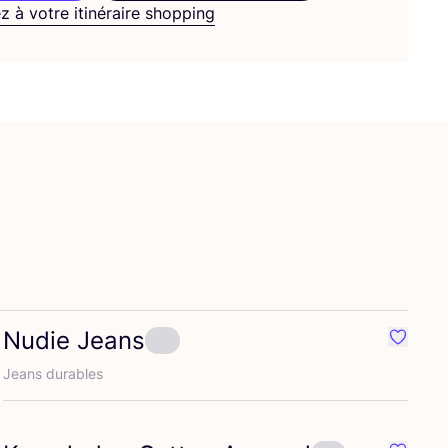
z à votre itinéraire shopping
Nudie Jeans
ré {nom}
Préféré
Jeans durables