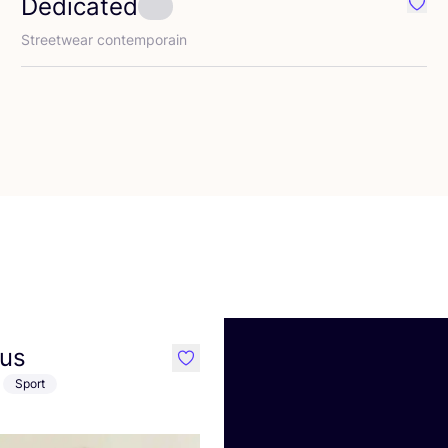
Dedicated
éféré {nom}
Préfé
Street­wear contemporain
éféré {nom}
ous
like
Sport