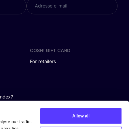
COSH! GIFT CARD
For retailers
Index?
Allow all
yse our traffic.
 analytics