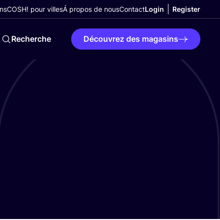
ns
COSH! pour villes
Á propos de nous
Contact
Login
Register
Recherche
Découvrez des magasins