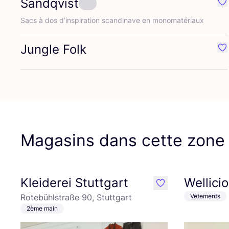
Sandqvist
Pr
Sacs à dos d’ins­pi­ra­tion scan­di­nave en monomatériaux
Jungle Folk
Pr
Magasins dans cette zone
Kleiderei Stuttgart
Wellici
like
Rotebühlstraße 90, Stuttgart
Vêtements
2ème main