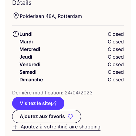
Détails
Pol­der­laan
48
A
, Rotterdam
Lundi
Closed
Mardi
Closed
Mercredi
Closed
Jeudi
Closed
Vendredi
Closed
Samedi
Closed
Dimanche
Closed
Der­nière modi­fi­ca­tion:
24
/
04
/
2023
Visitez le site
Ajoutez aux favoris
Ajoutez aux favoris
Ajoutez à votre itinéraire shopping