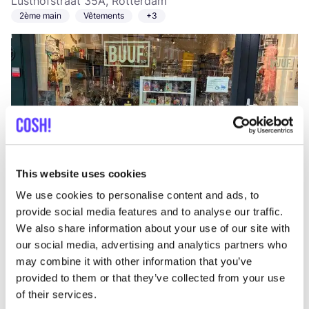
Lusthofstraat 35A, Rotterdam
2ème main
Vêtements
+3
Ajouter à l'itinéraire
Visiter la boutique en ligne
This website uses cookies
We use cookies to personalise content and ads, to
provide social media features and to analyse our traffic.
ReShare Store Rotterdam
like
We also share information about your use of our site with
Korte Hoogstraat 11, Rotterdam
our social media, advertising and analytics partners who
2ème main
may combine it with other information that you’ve
provided to them or that they’ve collected from your use
of their services.