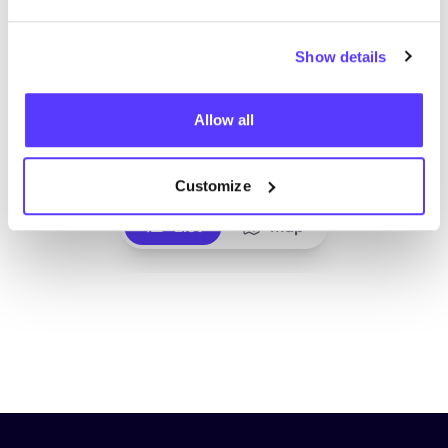
Show details
Allow all
Ajouter à l'itinéraire
Visiter la boutique en ligne
Customize
List
Map