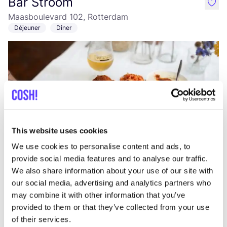
Bar Stroom
like
Maasboulevard 102, Rotterdam
Déjeuner
Dîner
This website uses cookies
Ajouter à l'itinéraire
Visiter la boutique en ligne
We use cookies to personalise content and ads, to
provide social media features and to analyse our traffic.
We also share information about your use of our site with
Rotonde
our social media, advertising and analytics partners who
like
Goudsesingel 230, Rotterdam
may combine it with other information that you’ve
provided to them or that they’ve collected from your use
of their services.