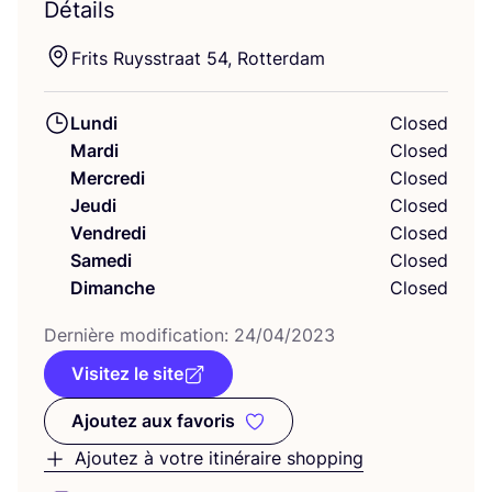
Détails
Frits Ruyss­traat
54
, Rotterdam
Lundi
Closed
Mardi
Closed
Mercredi
Closed
Jeudi
Closed
Vendredi
Closed
Samedi
Closed
Dimanche
Closed
Der­nière modi­fi­ca­tion:
24
/
04
/
2023
Visitez le site
Ajoutez aux favoris
Ajoutez aux favoris
Ajoutez à votre itinéraire shopping