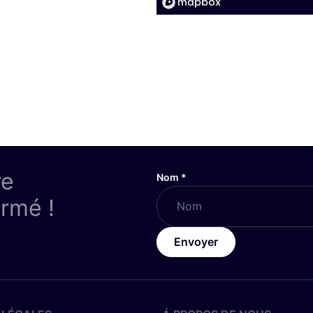
re
Nom
*
ormé !
Envoyer