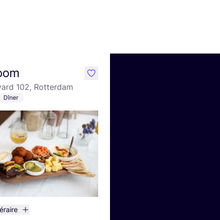
room
like
ard 102, Rotterdam
Dîner
néraire