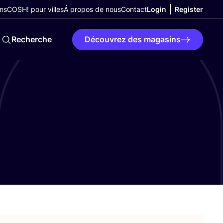
ns
COSH! pour villes
Á propos de nous
Contact
Login
Register
Recherche
Découvrez des magasins