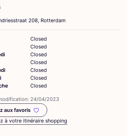
s
ndriess­traat
208
, Rotterdam
Closed
Closed
di
Closed
Closed
di
Closed
i
Closed
che
Closed
odi­fi­ca­tion:
24
/
04
/
2023
z aux favoris
Ajoutez aux favoris
z à votre itinéraire shopping