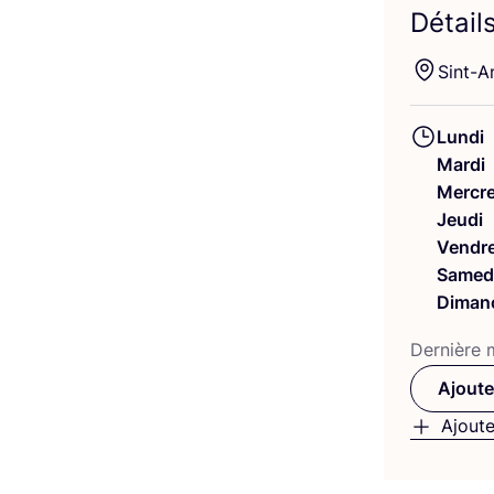
Détail
Sint-A
Lundi
Mardi
Mercre
Jeudi
Vendre
Samed
Diman
Der­nière m
Ajoute
Ajoute