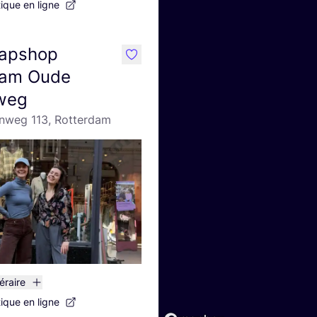
tique en ligne
apshop
like
dam Oude
weg
nweg 113, Rotterdam
néraire
tique en ligne