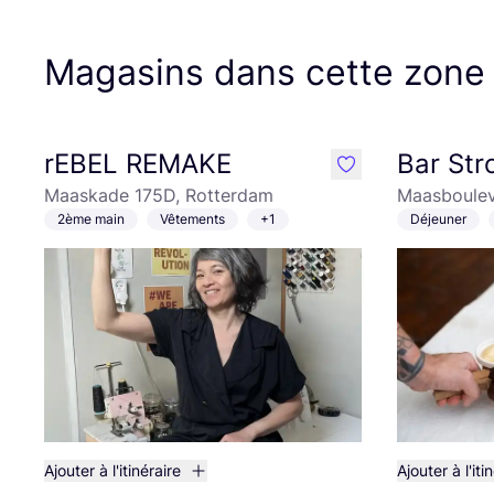
Magasins dans cette zone
rEBEL REMAKE
Bar St
like
Maaskade 175D, Rotterdam
Maasboulev
2ème main
Vêtements
+1
Déjeuner
Ajouter à l'itinéraire
Ajouter à l'iti