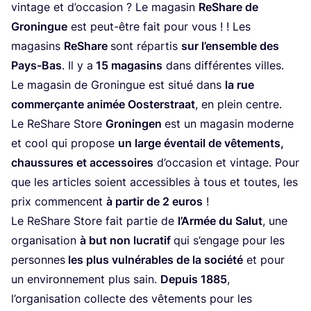
vin­tage et d’oc­ca­sion ? Le maga­sin
ReShare de
Gro­ningue
est peut-être fait pour vous ! ! Les
maga­sins
ReShare
sont répar­tis
sur l’en­semble des
Pays-Bas
. Il y a
15
maga­sins
dans dif­fé­rentes villes.
Le maga­sin de Gro­ningue est situé dans
la rue
com­mer­çante ani­mée Oos­ters­traat
, en plein centre.
Le ReShare Store
Gro­nin­gen
est un maga­sin moderne
et cool qui pro­pose
un large éven­tail de vête­ments,
chaus­sures et acces­soires
d’oc­ca­sion et vin­tage. Pour
que les articles soient acces­sibles à tous et toutes, les
prix com­mencent
à par­tir de
2
euros
!
Le ReShare Store fait par­tie de
l’Ar­mée du Salut
, une
orga­ni­sa­tion
à but non lucra­tif
qui s’en­gage pour les
per­sonnes
les plus vul­né­rables de la socié­té
et pour
un envi­ron­ne­ment plus sain.
Depuis
1885
,
l’or­ga­ni­sa­tion col­lecte des vête­ments pour les