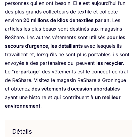
per­sonnes qui en ont besoin. Elle est aujourd’­hui l’un
des plus grands col­lec­teurs de tex­tile et col­lecte
envi­ron
20
mil­lions de kilos de tex­tiles par an
. Les
articles les plus beaux sont des­ti­nés aux maga­sins
ReShare. Les autres vête­ments sont uti­li­sés
pour les
secours d’ur­gence
,
les détaillants
avec les­quels ils
tra­vaillent et, lors­qu’ils ne sont plus por­tables, ils sont
envoyés à des par­te­naires qui peuvent
les recy­cler
.
Le
“
re-par­tage
” des vête­ments est le concept cen­tral
de ReShare. Visi­tez le maga­sin ReShare à Gro­ningue
et obte­nez
des vête­ments d’oc­ca­sion abor­dables
ayant une his­toire et qui contri­buent à
un meilleur
envi­ron­ne­ment
.
Détails