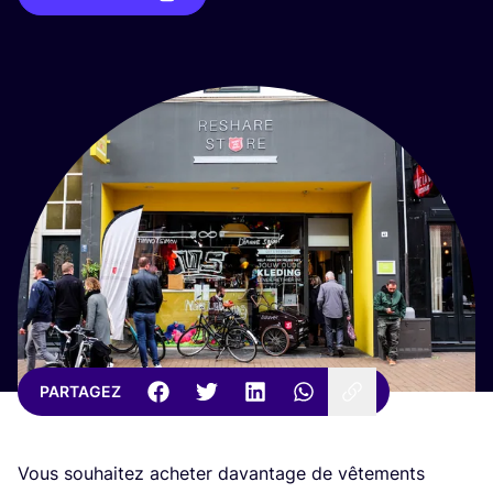
PARTAGEZ
Vous sou­hai­tez ache­ter davan­tage de vête­ments