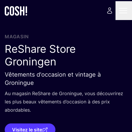
MAGASIN
ReShare Store
Groningen
Vêtements d'occasion et vintage à
Groningue
Au maga­sin ReShare de Gro­ningue, vous décou­vri­rez
les plus beaux vête­ments d’oc­ca­sion à des prix
abordables.
Visitez le site