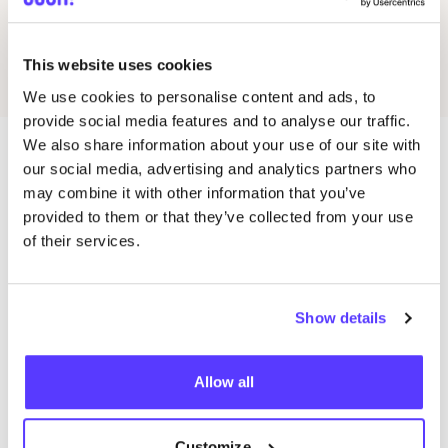
Préf
Second hand clothing
This website uses cookies
We use cookies to personalise content and ads, to
provide social media features and to analyse our traffic.
We also share information about your use of our site with
our social media, advertising and analytics partners who
Magasins dans cette zone
may combine it with other information that you’ve
provided to them or that they’ve collected from your use
of their services.
Free Prisoner
like
Van Panhuyslaan 135, Leek
Show details
Vêtements
Zero Waste
+1
Allow all
Customize