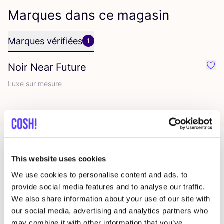
Marques dans ce magasin
Marques vérifiées
1
Noir Near Future
Préf
Luxe sur mesure
This website uses cookies
Magasins dans cette zone
We use cookies to personalise content and ads, to
provide social media features and to analyse our traffic.
We also share information about your use of our site with
Fair Trade Belgium
like
our social media, advertising and analytics partners who
Café
may combine it with other information that you’ve