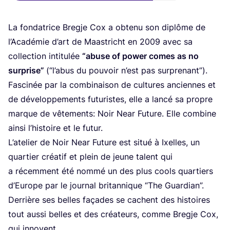
La fon­da­trice Bregje Cox a obte­nu son diplôme de
l’A­ca­dé­mie d’art de Maas­tricht en
2009
avec sa
col­lec­tion inti­tu­lée
“
abuse of power comes as no
sur­prise”
(“l’abus du pou­voir n’est pas sur­pre­nant”).
Fas­ci­née par la com­bi­nai­son de cultures anciennes et
de déve­lop­pe­ments futu­ristes, elle a lan­cé sa propre
marque de vête­ments: Noir Near Future. Elle com­bine
ain­si l’his­toire et le futur.
L’atelier de Noir Near Future est situé à Ixelles, un
quar­tier créa­tif et plein de jeune talent qui
a récem­ment été nom­mé un des plus cools quar­tiers
d’Europe par le jour­nal bri­tan­nique
“
The Guar­dian”.
Der­rière ses belles façades se cachent des his­toires
tout aus­si belles et des créa­teurs, comme Bregje Cox,
qui innovent.