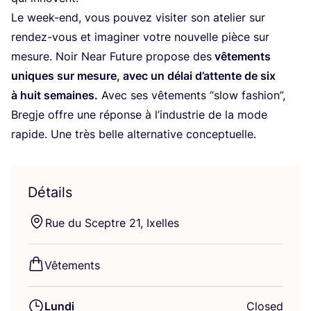
Le week-end, vous pou­vez visi­ter son ate­lier sur
ren­dez-vous et ima­gi­ner votre nou­velle pièce sur
mesure. Noir Near Future pro­pose des
vête­ments
uniques sur mesure, avec un délai d’at­tente de six
à huit semaines.
Avec ses vête­ments
“
slow fashion”,
Bregje offre une réponse à l’in­dus­trie de la mode
rapide. Une très belle alter­na­tive conceptuelle.
Détails
Rue du Sceptre
21
, Ixelles
Vête­ments
Lundi
Closed